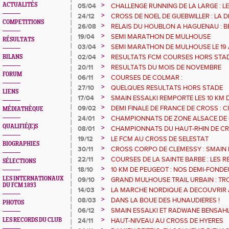
>
ACTUALITÉS
05/04
CHALLENGE RUNNING DE LA LARGE : L
>
24/12
CROSS DE NOEL DE GUEBWILLER : LA D
COMPETITIONS
>
26/08
RELAIS DU HOUBLON A HAGUENAU : B
ESSALKI, BRIGITTE NTIAMOAH A MEILE
>
19/04
SEMI MARATHON DE MULHOUSE
RÉSULTATS
>
03/04
SEMI MARATHON DE MULHOUSE LE 19 
>
02/04
RESULTATS FCM COURSES HORS STA
BILANS
>
20/11
RESULTATS DU MOIS DE NOVEMBRE
FORUM
>
06/11
COURSES DE COLMAR :
>
27/10
QUELQUES RESULTATS HORS STADE
LIENS
>
17/04
SMAIN ESSALKI REMPORTE LES 10 KM
>
09/02
DEMI FINALE DE FRANCE DE CROSS : C
MÉDIATHÈQUE
FRANCE DE CROSS
>
24/01
CHAMPIONNATS DE ZONE ALSACE DE 
D'HONNEUR !
QUALIFIÉ(E)S
>
08/01
CHAMPIONNATS DU HAUT-RHIN DE CRO
HERITAGE
>
19/12
LE FCM AU CROSS DE SELESTAT
BIOGRAPHIES
>
30/11
CROSS CORPO DE CLEMESSY : SMAIN 
>
22/11
COURSES DE LA SAINTE BARBE : LES
SÉLECTIONS
PRESENTS AUX AVANT-POSTES
>
18/10
10 KM DE PEUGEOT : NOS DEMI-FONDE
>
LES INTERNATIONAUX
09/10
GRAND MULHOUSE TRAIL URBAIN : TR
DU FCM 1893
LE TOP 15!
>
14/03
LA MARCHE NORDIQUE A DECOUVRIR
L'EGMA !
>
08/03
DANS LA BOUE DES HUNAUDIERES !
PHOTOS
>
06/12
SMAIN ESSALKI ET RADWANE BENSAHL
GUEBWILLER
>
LES RECORDS DU CLUB
24/11
HAUT-NIVEAU AU CROSS DE HYERES