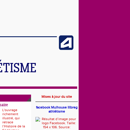
ÉTISME
Mises à jour du site
naire
facebook Mulhouse Illbreg
L'ouvrage
athlétisme
richement
illustré, qui
retrace
l’Histoire de la