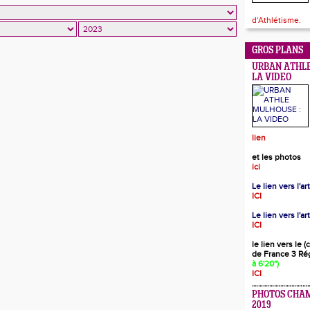
d'Athlétisme.
GROS PLANS
URBAN ATHLE
LA VIDEO
lien
et les photos
ici
Le lien vers l'a
ICI
Le lien vers l'ar
ICI
le lien vers le 
de France 3 Ré
à 6'20")
ICI
PHOTOS CHA
2019