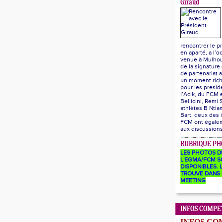
Giraud
rencontrer le p
en aparté, a l’o
venue à Mulhou
de la signature
de partenariat a
un moment ric
pour les presid
l’Acik, du FCM
Bellicini, Remi 
athlètes B Ntia
Bart, deux des 
FCM ont égalem
aux discussion
RUBRIQUE PH
LES PHOTOS D
L'EGMA/FCM S
DISPONIBLES. L
TROUVE DANS 
MEETING
INFOS COMPE
INFOS CO