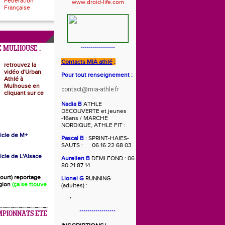
Fédération
Française
 MULHOUSE :
*****************
Contacts MIA athlé
:
retrouvez la
vidéo d'Urban
Pour tout renseignement :
Athlé à
Mulhouse en
contact@mia-athle.fr
cliquant sur ce
Nadia B
ATHLE
DECOUVERTE et jeunes
-16ans / MARCHE
NORDIQUE, ATHLE FIT :
rticle de M+
Pascal B
: SPRINT-HAIES-
SAUTS : 06 16 22 68 03
ticle de L'Alsace
Aurelien B
DEMI FOND : 06
80 21 87 14
(court) reportage
Lionel G
RUNNING
gion
(ça se ttouve
(adultes) :
******************
MPIONNATS ETE