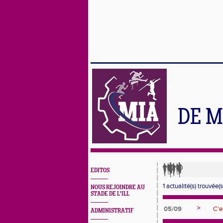
DE M
EDITOS
1 actualité(s) trouvée(s
NOUS REJOINDRE AU
STADE DE L'ILL
>
05/09
C'e
ADMINISTRATIF