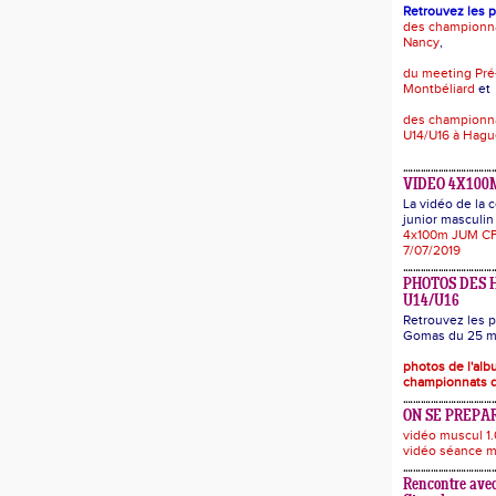
Retrouvez les 
des championn
Nancy
,
du meeting Pré
Montbéliard
et
des championna
U14/U16 à Hag
VIDEO 4X100
La vidéo de la
junior masculin 
4x100m JUM CF
7/07/2019
PHOTOS DES 
U14/U16
Retrouvez les p
Gomas du 25 ma
photos de l'al
championnats d
ON SE PREPAR
vidéo muscul 1.
vidéo séance m
Rencontre avec