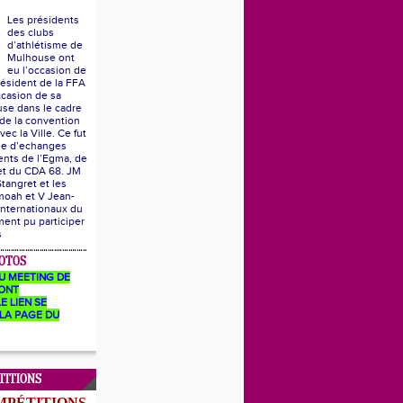
Les présidents
des clubs
d’athlétisme de
Mulhouse ont
eu l’occasion de
résident de la FFA
ccasion de sa
se dans le cadre
 de la convention
vec la Ville. Ce fut
he d’echanges
ents de l’Egma, de
 et du CDA 68. JM
Stangret et les
moah et V Jean-
internationaux du
ent pu participer
s
OTOS
U MEETING DE
ONT
E LIEN SE
LA PAGE DU
TITIONS
MPÉTITIONS