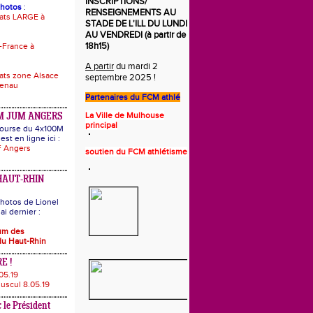
INSCRIPTIONS/
photos
:
RENSEIGNEMENTS AU
ats LARGE à
STADE DE L'ILL DU LUNDI
AU VENDREDI (à partir de
18h15)
-France à
A partir
du mardi 2
ts zone Alsace
septembre 2025 !
uenau
Partenaires du
FCM athlé
La Ville de Mulhouse
M JUM ANGERS
principal
 course du 4x100M
est en ligne ici :
 Angers
s
o
utie
n
du FCM athlétisme
HAUT-RHIN
hotos de Lionel
i dernier :
bum des
u Haut-Rhin
E !
05.19
uscul 8.05.19
 le Président