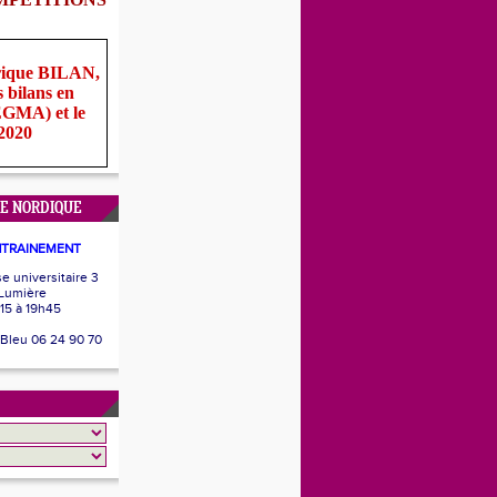
rique BILAN,
s bilans en
(EGMA) et le
 2020
E NORDIQUE
NTRAINEMENT
 universitaire 3
 Lumière
15 à 19h45
 Bleu 06 24 90 70