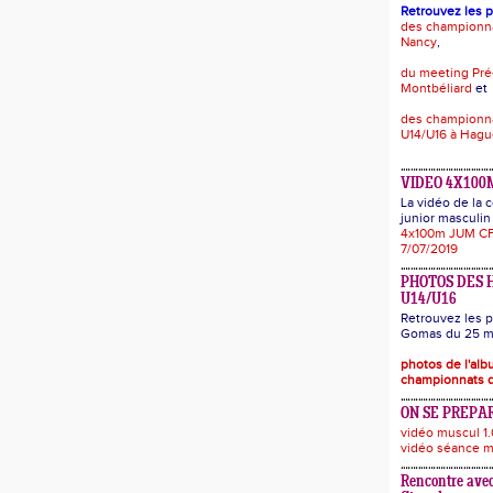
Retrouvez les 
des championn
Nancy
,
du meeting Pré
Montbéliard
et
des championna
U14/U16 à Hag
VIDEO 4X100
La vidéo de la
junior masculin 
4x100m JUM CF
7/07/2019
PHOTOS DES 
U14/U16
Retrouvez les p
Gomas du 25 ma
photos de l'al
championnats d
ON SE PREPAR
vidéo muscul 1.
vidéo séance m
Rencontre avec