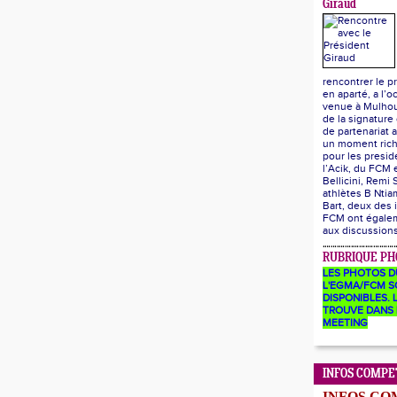
Giraud
rencontrer le p
en aparté, a l’o
venue à Mulhou
de la signature
de partenariat a
un moment ric
pour les presid
l’Acik, du FCM
Bellicini, Remi 
athlètes B Ntia
Bart, deux des 
FCM ont égalem
aux discussion
RUBRIQUE PH
LES PHOTOS D
L'EGMA/FCM S
DISPONIBLES. L
TROUVE DANS 
MEETING
INFOS COMPE
INFOS CO