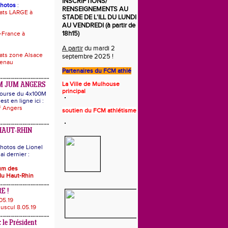
INSCRIPTIONS/
photos
:
RENSEIGNEMENTS AU
ats LARGE à
STADE DE L'ILL DU LUNDI
AU VENDREDI (à partir de
18h15)
-France à
A partir
du mardi 2
ts zone Alsace
septembre 2025 !
uenau
Partenaires du
FCM athlé
La Ville de Mulhouse
M JUM ANGERS
principal
 course du 4x100M
est en ligne ici :
 Angers
s
o
utie
n
du FCM athlétisme
HAUT-RHIN
hotos de Lionel
i dernier :
bum des
u Haut-Rhin
E !
05.19
uscul 8.05.19
 le Président