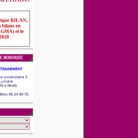
rique BILAN,
s bilans en
(EGMA) et le
 2020
E NORDIQUE
NTRAINEMENT
 universitaire 3
 Lumière
15 à 19h45
 Bleu 06 24 90 70