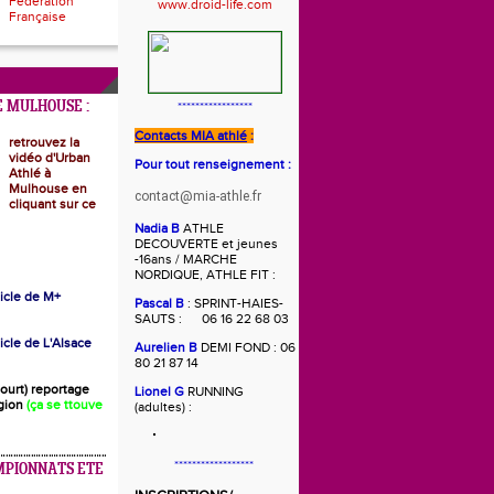
Fédération
Française
 MULHOUSE :
*****************
Contacts MIA athlé
:
retrouvez la
vidéo d'Urban
Pour tout renseignement :
Athlé à
Mulhouse en
contact@mia-athle.fr
cliquant sur ce
Nadia B
ATHLE
DECOUVERTE et jeunes
-16ans / MARCHE
NORDIQUE, ATHLE FIT :
rticle de M+
Pascal B
: SPRINT-HAIES-
SAUTS : 06 16 22 68 03
ticle de L'Alsace
Aurelien B
DEMI FOND : 06
80 21 87 14
(court) reportage
Lionel G
RUNNING
gion
(ça se ttouve
(adultes) :
******************
MPIONNATS ETE