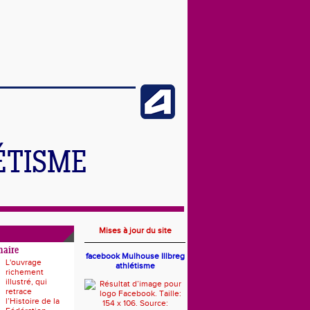
ÉTISME
Mises à jour du site
naire
facebook Mulhouse Illbreg
L'ouvrage
athlétisme
richement
illustré, qui
retrace
l’Histoire de la