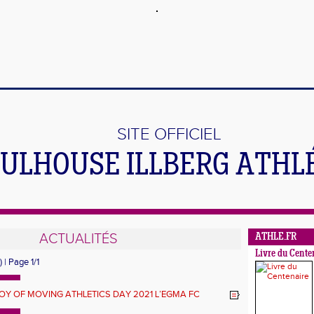
SITE OFFICIEL
ULHOUSE ILLBERG ATHL
ACTUALITÉS
ATHLE.FR
Livre du Cente
) | Page 1/1
JOY OF MOVING ATHLETICS DAY 2021 L’EGMA FC
 1893 OUVRE SES PORTES A TOUS LES 7-11 ANS !