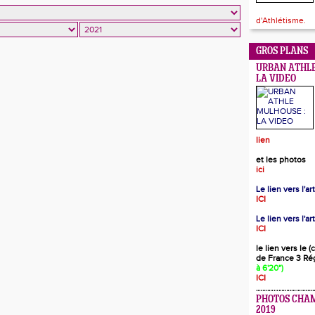
d'Athlétisme.
GROS PLANS
URBAN ATHLE
LA VIDEO
lien
et les photos
ici
Le lien vers l'a
ICI
Le lien vers l'ar
ICI
le lien vers le 
de France 3 Ré
à 6'20")
ICI
PHOTOS CHA
2019