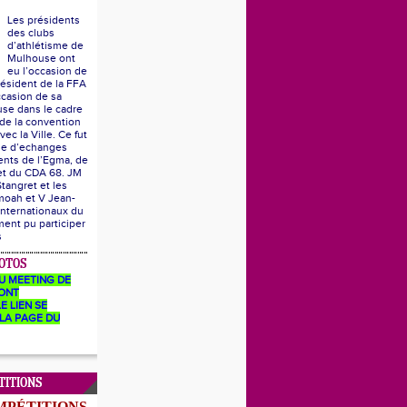
Les présidents
des clubs
d’athlétisme de
Mulhouse ont
eu l’occasion de
résident de la FFA
ccasion de sa
se dans le cadre
 de la convention
vec la Ville. Ce fut
he d’echanges
ents de l’Egma, de
 et du CDA 68. JM
Stangret et les
moah et V Jean-
internationaux du
ent pu participer
s
OTOS
U MEETING DE
ONT
E LIEN SE
LA PAGE DU
TITIONS
MPÉTITIONS