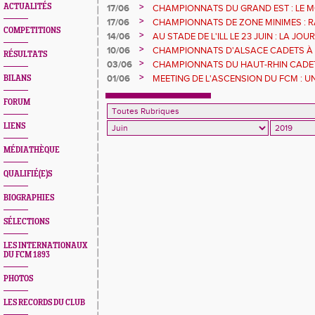
>
ACTUALITÉS
17/06
CHAMPIONNATS DU GRAND EST : LE 
>
17/06
CHAMPIONNATS DE ZONE MINIMES : R
COMPETITIONS
ESSOMBA ET YOAN KOUCHANE EN OR
>
14/06
AU STADE DE L'ILL LE 23 JUIN : LA J
>
10/06
CHAMPIONNATS D'ALSACE CADETS À 
RÉSULTATS
BEAUX PODIUMS POUR LES ATHLÈTES
>
03/06
CHAMPIONNATS DU HAUT-RHIN CADETS
ATHLETES DU FCM AU RENDEZ-VOUS !
>
01/06
MEETING DE L'ASCENSION DU FCM : U
BILANS
PROMESSES
FORUM
LIENS
MÉDIATHÈQUE
QUALIFIÉ(E)S
BIOGRAPHIES
SÉLECTIONS
LES INTERNATIONAUX
DU FCM 1893
PHOTOS
LES RECORDS DU CLUB