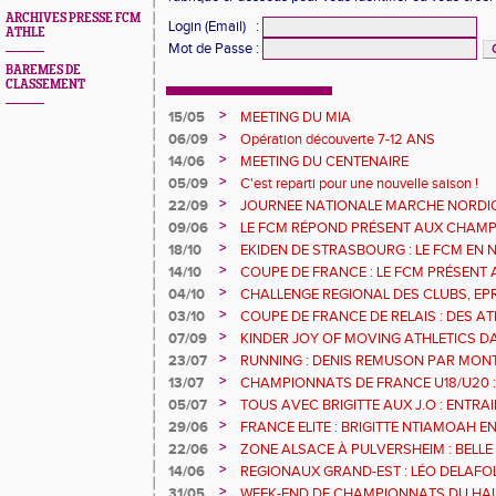
ARCHIVES PRESSE FCM
Login (Email)
:
ATHLE
Mot de Passe
:
BAREMES DE
CLASSEMENT
>
15/05
MEETING DU MIA
>
06/09
Opération découverte 7-12 ANS
>
14/06
MEETING DU CENTENAIRE
>
05/09
C'est reparti pour une nouvelle saison !
>
22/09
JOURNEE NATIONALE MARCHE NORDI
>
09/06
LE FCM RÉPOND PRÉSENT AUX CHAM
DÉPARTEMENTAUX 68
>
18/10
EKIDEN DE STRASBOURG : LE FCM EN
>
14/10
COUPE DE FRANCE : LE FCM PRÉSENT 
>
04/10
CHALLENGE REGIONAL DES CLUBS, EP
URBAN ATHLE ET GMTU : LES RESULTA
>
03/10
COUPE DE FRANCE DE RELAIS : DES A
FCM
SERONT AVEC LE 4X200M DE L'EGMA
>
07/09
KINDER JOY OF MOVING ATHLETICS DA
MULHOUSE 1893 OUVRE SES PORTES A T
>
23/07
RUNNING : DENIS REMUSON PAR MON
>
13/07
CHAMPIONNATS DE FRANCE U18/U20 :
RECORD
>
05/07
TOUS AVEC BRIGITTE AUX J.O : ENTR
L'ILL JEUDI 8 JUILLET
>
29/06
FRANCE ELITE : BRIGITTE NTIAMOAH 
DEUXIEMES JO
>
22/06
ZONE ALSACE À PULVERSHEIM : BELLE
>
14/06
REGIONAUX GRAND-EST : LÉO DELAFOL
GOMAS S'ENVOLE
>
31/05
WEEK-END DE CHAMPIONNATS DU HAU