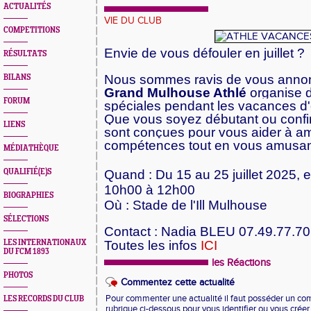
ACTUALITÉS
VIE DU CLUB
COMPETITIONS
Envie de vous défouler en juillet ?
RÉSULTATS
Nous sommes ravis de vous annon
BILANS
Grand Mulhouse Athlé
organise 
FORUM
spéciales pendant les vacances d'
Que vous soyez débutant ou conf
LIENS
sont conçues pour vous aider à am
compétences tout en vous amusa
MÉDIATHÈQUE
QUALIFIÉ(E)S
Quand : Du 15 au 25 juillet 2025,
10h00 à 12h00
BIOGRAPHIES
Où : Stade de l'Ill Mulhouse
SÉLECTIONS
Contact : Nadia BLEU 07.49.77.70
LES INTERNATIONAUX
Toutes les infos
ICI
DU FCM 1893
les Réactions
PHOTOS
Commentez cette actualité
Pour commenter une actualité il faut posséder un compt
LES RECORDS DU CLUB
rubrique ci-dessous pour vous identifier ou vous crée