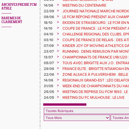
>
ARCHIVES PRESSE FCM
14/06
MEETING DU CENTENAIRE
ATHLE
>
22/09
JOURNEE NATIONALE MARCHE NORDI
>
09/06
LE FCM RÉPOND PRÉSENT AUX CHAM
BAREMES DE
DÉPARTEMENTAUX 68
>
CLASSEMENT
18/10
EKIDEN DE STRASBOURG : LE FCM EN
>
14/10
COUPE DE FRANCE : LE FCM PRÉSENT 
>
04/10
CHALLENGE REGIONAL DES CLUBS, EP
URBAN ATHLE ET GMTU : LES RESULTA
>
03/10
COUPE DE FRANCE DE RELAIS : DES A
FCM
SERONT AVEC LE 4X200M DE L'EGMA
>
07/09
KINDER JOY OF MOVING ATHLETICS DA
MULHOUSE 1893 OUVRE SES PORTES A T
>
23/07
RUNNING : DENIS REMUSON PAR MON
>
13/07
CHAMPIONNATS DE FRANCE U18/U20 :
RECORD
>
05/07
TOUS AVEC BRIGITTE AUX J.O : ENTR
L'ILL JEUDI 8 JUILLET
>
29/06
FRANCE ELITE : BRIGITTE NTIAMOAH 
DEUXIEMES JO
>
22/06
ZONE ALSACE À PULVERSHEIM : BELLE
>
14/06
REGIONAUX GRAND-EST : LÉO DELAFOL
GOMAS S'ENVOLE
>
31/05
WEEK-END DE CHAMPIONNATS DU HAU
POUR LES ATHLÈTES DU FCM
>
25/05
MEETING DE REPRISE DU FCM 1893 : LE
>
24/05
MEETING DU FC MULHOUSE : LE LIVE