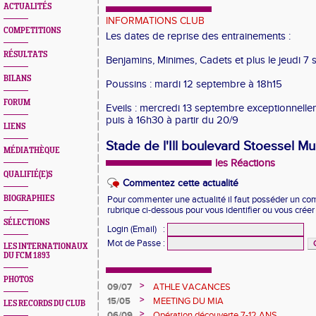
ACTUALITÉS
INFORMATIONS CLUB
COMPETITIONS
Les dates de reprise des entrainements :
RÉSULTATS
Benjamins, Minimes, Cadets et plus le jeudi 7
BILANS
Poussins : mardi 12 septembre à 18h15
FORUM
Eveils : mercredi 13 septembre exceptionnell
puis à 16h30 à partir du 20/9
LIENS
Stade de l'Ill boulevard Stoessel M
MÉDIATHÈQUE
les Réactions
QUALIFIÉ(E)S
Commentez cette actualité
BIOGRAPHIES
Pour commenter une actualité il faut posséder un compt
rubrique ci-dessous pour vous identifier ou vous crée
SÉLECTIONS
Login (Email)
:
Mot de Passe
:
LES INTERNATIONAUX
DU FCM 1893
PHOTOS
>
09/07
ATHLE VACANCES
>
15/05
MEETING DU MIA
LES RECORDS DU CLUB
>
06/09
Opération découverte 7-12 ANS