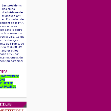
Les présidents
des clubs
d’athlétisme de
Mulhouse ont
eu l’occasion de
résident de la FFA
ccasion de sa
se dans le cadre
 de la convention
vec la Ville. Ce fut
he d’echanges
ents de l’Egma, de
 et du CDA 68. JM
Stangret et les
moah et V Jean-
internationaux du
ent pu participer
s
OTOS
U MEETING DE
ONT
E LIEN SE
LA PAGE DU
TITIONS
MPÉTITIONS