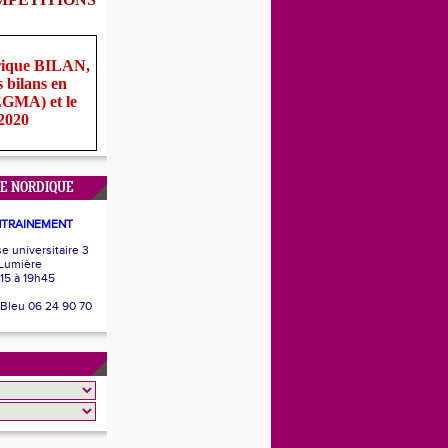
rique BILAN,
s bilans en
(EGMA) et le
 2020
E NORDIQUE
NTRAINEMENT
 universitaire 3
 Lumière
15 à 19h45
 Bleu 06 24 90 70