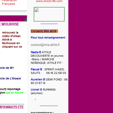
Fédération
Française
 MULHOUSE :
*****************
Contacts MIA athlé
:
retrouvez la
vidéo d'Urban
Pour tout renseignement :
Athlé à
Mulhouse en
contact@mia-athle.fr
cliquant sur ce
Nadia B
ATHLE
DECOUVERTE et jeunes
-16ans / MARCHE
NORDIQUE, ATHLE FIT :
rticle de M+
Pascal B
: SPRINT-HAIES-
SAUTS : 06 16 22 68 03
ticle de L'Alsace
Aurelien B
DEMI FOND : 06
80 21 87 14
(court) reportage
Lionel G
RUNNING
gion
(ça se ttouve
(adultes) :
******************
MPIONNATS ETE