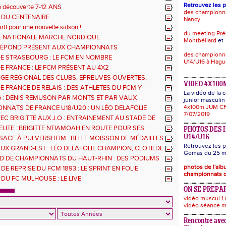
Retrouvez les 
n découverte 7-12 ANS
des championn
 DU CENTENAIRE
Nancy
,
rti pour une nouvelle saison !
du meeting Pré
 NATIONALE MARCHE NORDIQUE
Montbéliard
et
RÉPOND PRÉSENT AUX CHAMPIONNATS
des championna
EMENTAUX 68
DE STRASBOURG : LE FCM EN NOMBRE
U14/U16 à Hag
E FRANCE : LE FCM PRÉSENT AU 4X2
GE REGIONAL DES CLUBS, EPREUVES OUVERTES,
VIDEO 4X100
THLE ET GMTU : LES RESULTATS DES ATHLETES DU
E FRANCE DE RELAIS : DES ATHLETES DU FCM Y
La vidéo de la
AVEC LE 4X200M DE L'EGMA
 : DENIS REMUSON PAR MONTS ET PAR VAUX
junior masculin 
4x100m JUM CF
NNATS DE FRANCE U18/U20 : UN LÉO DELAFOLIE
7/07/2019
EC BRIGITTE AUX J.O : ENTRAINEMENT AU STADE DE
DI 8 JUILLET
ELITE : BRIGITTE NTIAMOAH EN ROUTE POUR SES
PHOTOS DES 
ES JO
U14/U16
SACE À PULVERSHEIM : BELLE MOISSON DE MÉDAILLES
Retrouvez les p
UX GRAND-EST : LÉO DELAFOLIE CHAMPION, CLOTILDE
Gomas du 25 ma
S'ENVOLE
D DE CHAMPIONNATS DU HAUT-RHIN : DES PODIUMS
S ATHLÈTES DU FCM
photos de l'al
DE REPRISE DU FCM 1893 : LE SPRINT EN FOLIE
championnats d
DU FC MULHOUSE : LE LIVE
ON SE PREPAR
vidéo muscul 1.
vidéo séance m
Rencontre avec