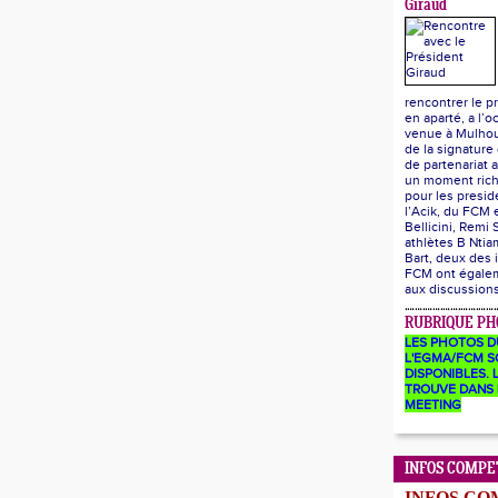
Giraud
rencontrer le p
en aparté, a l’o
venue à Mulhou
de la signature
de partenariat a
un moment ric
pour les presid
l’Acik, du FCM
Bellicini, Remi 
athlètes B Ntia
Bart, deux des 
FCM ont égalem
aux discussion
RUBRIQUE PH
LES PHOTOS D
L'EGMA/FCM S
DISPONIBLES. L
TROUVE DANS 
MEETING
INFOS COMPE
INFOS CO