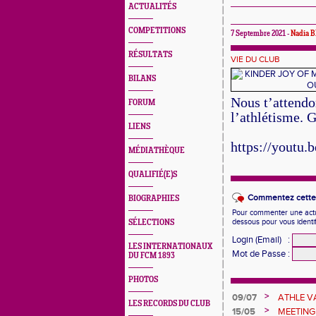
ACTUALITÉS
COMPETITIONS
7 Septembre 2021 -
Nadia 
RÉSULTATS
VIE DU CLUB
BILANS
Nous t’attendo
FORUM
l’athlétisme. G
LIENS
https://youtu
MÉDIATHÈQUE
QUALIFIÉ(E)S
Commentez cette 
BIOGRAPHIES
Pour commenter une actual
dessous pour vous identi
SÉLECTIONS
Login (Email)
:
LES INTERNATIONAUX
Mot de Passe
:
DU FCM 1893
PHOTOS
>
09/07
ATHLE 
LES RECORDS DU CLUB
>
15/05
MEETING