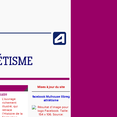
ÉTISME
Mises à jour du site
naire
facebook Mulhouse Illbreg
L'ouvrage
athlétisme
richement
illustré, qui
retrace
l’Histoire de la