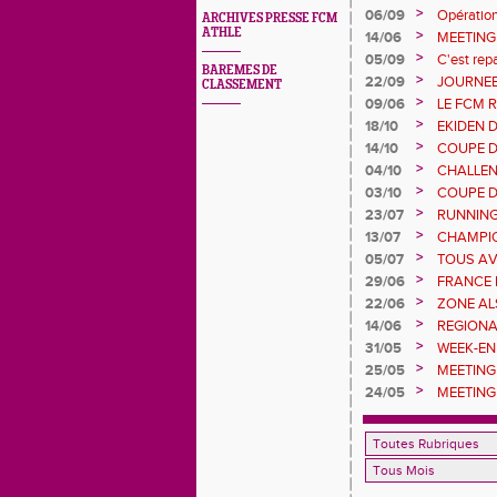
>
06/09
Opératio
ARCHIVES PRESSE FCM
ATHLE
>
14/06
MEETING
>
05/09
C'est repa
BAREMES DE
>
22/09
JOURNEE
CLASSEMENT
>
09/06
LE FCM 
DÉPART
>
18/10
EKIDEN 
>
14/10
COUPE D
>
04/10
CHALLEN
URBAN A
>
03/10
COUPE D
FCM
SERONT 
>
23/07
RUNNING
>
13/07
CHAMPIO
RECORD
>
05/07
TOUS AV
L'ILL JEU
>
29/06
FRANCE 
DEUXIEM
>
22/06
ZONE AL
>
14/06
REGIONA
GOMAS 
>
31/05
WEEK-EN
POUR LE
>
25/05
MEETING 
>
24/05
MEETING 