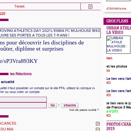
Tweet
d'Athlétisme.
BLEU
GROS PLANS
URBAN ATHLE
LA VIDEO
ns pour découvrir les disciplines de
oûter, diplôme et surprises
lien
.be/sP3Vra893KY
et les photos
ici
les Réactions
Le lien vers l'a
actualité
ICI
ité il faut posséder un compte sur le site FFA, utilisez la rubrique ci-
Le lien vers l'ar
fier ou vous créer un compte.
ICI
le lien vers le 
|
de France 3 Ré
mot de passe oublié ?
à 6'20")
ICI
VACANCES
PHOTOS CHA
 DU MIA
2019