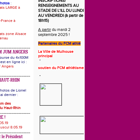
INSCRIPTIONS/
photos
:
RENSEIGNEMENTS AU
ats LARGE à
STADE DE L'ILL DU LUNDI
AU VENDREDI (à partir de
18h15)
-France à
A partir
du mardi 2
ts zone Alsace
septembre 2025 !
uenau
Partenaires du
FCM athlé
La Ville de Mulhouse
M JUM ANGERS
principal
 course du 4x100M
est en ligne ici :
 Angers
s
o
utie
n
du FCM athlétisme
HAUT-RHIN
hotos de Lionel
i dernier :
bum des
u Haut-Rhin
E !
05.19
uscul 8.05.19
 le Président