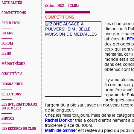
ACTUALITÉS
22 Juin 2021 - FCM93
COMPETITIONS
COMPETITIONS
RÉSULTATS
Les championna
dimanche à Pul
BILANS
une participat
athlètes du
FC
FORUM
des périodes pl
ceux qui sont v
LIENS
méritants, car il
monde est à co
MÉDIATHÈQUE
dans ces condit
obtenus sont to
QUALIFIÉ(E)S
Il y a eu plusi
BIOGRAPHIES
à commencer 
première année 
SÉLECTIONS
repartie de Pul
breloques auto
LES INTERNATIONAUX
l'argent du triple saut avec un nouveau recor
DU FCM 1893
de la longueur.
Chez les filles toiujours, mais dans la catégor
PHOTOS
Rachel Donkor
très à court d'entrainement a 
troisième place du 100m.
LES RECORDS DU CLUB
Mathilde Grinner
est restée au pied du podium 