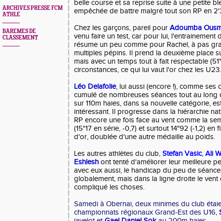
belle course et sa reprise suite à une petite bl
ARCHIVES PRESSE FCM
empêchée de battre malgré tout son RP en 2'
ATHLE
Chez les garçons, pareil pour
Adoumba Ous
BAREMES DE
venu faire un test, car pour lui, l'entrainement
CLASSEMENT
résume un peu comme pour Rachel, à pas gra
multiples pépins. Il prend la deuxième place 
mais avec un temps tout à fait respectable (51
circonstances, ce qui lui vaut l'or chez les U23.
Léo Delafolie
, lui aussi (encore !), comme ses
cumulé de nombreuses séances tout au long d
sur 110m haies, dans sa nouvelle catégorie, es
intéressant. Il progresse dans la hiérarchie n
RP encore une fois face au vent comme la sem
(15"17 en série, -0,7) et surtout 14"92 (-1,2) en
d'or, doublée d'une autre médaille au poids.
Les autres athlètes du club,
Stefan Vasic
,
Ali W
Eshlesh
ont tenté d'améliorer leur meilleure p
avec eux aussi, le handicap du peu de séance
globalement, mais dans la ligne droite le vent
compliqué les choses.
Samedi à Obernai, deux minimes du club étaien
championnats régionaux Grand-Est des U16,
javelot et
Gael Daniel Sok
au 200m haies.