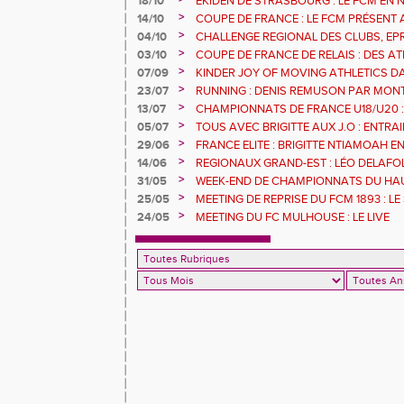
18/10
EKIDEN DE STRASBOURG : LE FCM EN
>
14/10
COUPE DE FRANCE : LE FCM PRÉSENT 
>
04/10
CHALLENGE REGIONAL DES CLUBS, EP
URBAN ATHLE ET GMTU : LES RESULTA
>
03/10
COUPE DE FRANCE DE RELAIS : DES A
FCM
SERONT AVEC LE 4X200M DE L'EGMA
>
07/09
KINDER JOY OF MOVING ATHLETICS DA
MULHOUSE 1893 OUVRE SES PORTES A T
>
23/07
RUNNING : DENIS REMUSON PAR MON
>
13/07
CHAMPIONNATS DE FRANCE U18/U20 :
RECORD
>
05/07
TOUS AVEC BRIGITTE AUX J.O : ENTR
L'ILL JEUDI 8 JUILLET
>
29/06
FRANCE ELITE : BRIGITTE NTIAMOAH 
DEUXIEMES JO
>
14/06
REGIONAUX GRAND-EST : LÉO DELAFOL
GOMAS S'ENVOLE
>
31/05
WEEK-END DE CHAMPIONNATS DU HAU
POUR LES ATHLÈTES DU FCM
>
25/05
MEETING DE REPRISE DU FCM 1893 : LE
>
24/05
MEETING DU FC MULHOUSE : LE LIVE