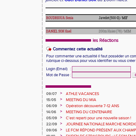
BOUDRIOUA Sonia
Javelot (500 G) / MIF
DANIEL SOK Gael
200m Haies (76) / MIM
les Réactions
Commentez cette actualité
Pour commenter une actualité il faut posséder un compt
rubrique ci-dessous pour vous identifier ou vous crée
Login (Email)
:
Mot de Passe
:
>
09/07
ATHLE VACANCES
>
15/05
MEETING DU MIA
>
06/09
Opération découverte 7-12 ANS
>
14/06
MEETING DU CENTENAIRE
>
05/09
C'est reparti pour une nouvelle saison !
>
22/09
JOURNEE NATIONALE MARCHE NORDI
>
09/06
LE FCM RÉPOND PRÉSENT AUX CHAM
DÉPARTEMENTAUX 68
>