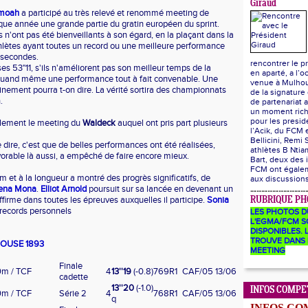
Giraud
amoah
a participé au très relevé et renommé meeting de
que année une grande partie du gratin européen du sprint.
 n'ont pas été bienveillants à son égard, en la plaçant dans la
thlètes ayant toutes un record ou une meilleure performance
 secondes.
rencontrer le p
es 53"11, s'ils n'améliorent pas son meilleur temps de la
en aparté, a l’o
 quand même une performance tout à fait convenable. Une
venue à Mulhou
nement pourra t-on dire. La vérité sortira des championnats
de la signature
.
de partenariat a
un moment ric
pour les presid
alement le meeting du
Waldeck
auquel ont pris part plusieurs
l’Acik, du FCM
Bellicini, Remi 
dire, c'est que de belles performances ont été réalisées,
athlètes B Ntia
orable là aussi, a empêché de faire encore mieux.
Bart, deux des 
FCM ont égalem
 et à la longueur a montré des progrès significatifs, de
aux discussion
ena Mona
.
Elliot Arnold
poursuit sur sa lancée en devenant un
ffirme dans toutes les épreuves auxquelles il participe.
Sonia
RUBRIQUE PH
records personnels
LES PHOTOS D
L'EGMA/FCM S
DISPONIBLES. L
TROUVE DANS 
HOUSE 1893
MEETING
Finale
0m / TCF
4
13''19
(-0.8)
769
R1
CAF/05
13/06
cadette
13''20
(-1.0)
INFOS COMPE
0m / TCF
Série 2
4
768
R1
CAF/05
13/06
q
INFOS CO