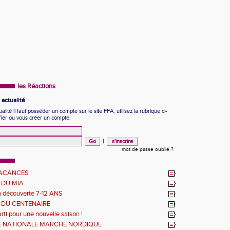
les Réactions
actualité
ité il faut posséder un compte sur le site FFA, utilisez la rubrique ci-
fier ou vous créer un compte.
|
mot de passe oublié ?
VACANCES
 DU MIA
n découverte 7-12 ANS
 DU CENTENAIRE
rti pour une nouvelle saison !
 NATIONALE MARCHE NORDIQUE