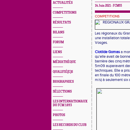
ACTUALITÉS
14 Juin 2021 - FCM93
COMPETITIONS
COMPETITIONS
RÉSULTATS
BILANS
Les régionaux du Grand
une installation total
FORUM
Vosges.
Clotilde Gomas
a mont
LIENS
qu'elle avait de bonn
barrière des cinq mètr
MÉDIATHÈQUE
5m09 auparavant dans 
techniques. Elle a pri
QUALIFIÉ(E)S
en finale du 100 mètre
m/s) à seulement six
BIOGRAPHIES
SÉLECTIONS
LES INTERNATIONAUX
DU FCM 1893
PHOTOS
LES RECORDS DU CLUB