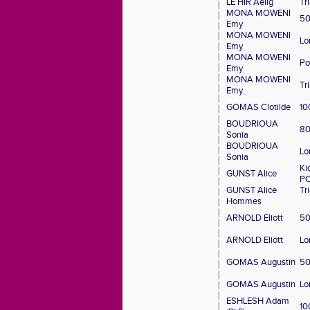
LE HIR Aelig
Tr
MONA MOWENI
50
Emy
MONA MOWENI
Lo
Emy
MONA MOWENI
Po
Emy
MONA MOWENI
Tr
Emy
GOMAS Clotilde
10
BOUDRIOUA
80
Sonia
BOUDRIOUA
Lo
Sonia
Ki
GUNST Alice
P
GUNST Alice
Tr
Hommes
ARNOLD Eliott
50
ARNOLD Eliott
Lo
GOMAS Augustin
50
GOMAS Augustin
Lo
ESHLESH Adam
10