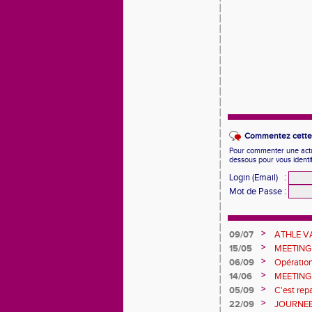
Commentez cette 
Pour commenter une actual
dessous pour vous identi
Login (Email)
:
Mot de Passe
:
>
09/07
ATHLE 
>
15/05
MEETING
>
06/09
Opératio
>
14/06
MEETING
>
05/09
C'est repa
>
22/09
JOURNEE