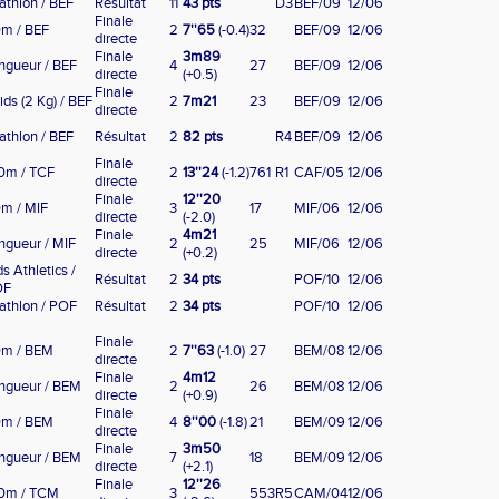
iathlon / BEF
Résultat
11
43 pts
D3
BEF/09
12/06
Finale
m / BEF
2
7''65
(-0.4)
32
BEF/09
12/06
directe
Finale
3m89
ngueur / BEF
4
27
BEF/09
12/06
directe
(+0.5)
Finale
ids (2 Kg) / BEF
2
7m21
23
BEF/09
12/06
directe
iathlon / BEF
Résultat
2
82 pts
R4
BEF/09
12/06
Finale
0m / TCF
2
13''24
(-1.2)
761
R1
CAF/05
12/06
directe
Finale
12''20
m / MIF
3
17
MIF/06
12/06
directe
(-2.0)
Finale
4m21
ngueur / MIF
2
25
MIF/06
12/06
directe
(+0.2)
ds Athletics /
Résultat
2
34 pts
POF/10
12/06
OF
iathlon / POF
Résultat
2
34 pts
POF/10
12/06
Finale
m / BEM
2
7''63
(-1.0)
27
BEM/08
12/06
directe
Finale
4m12
ngueur / BEM
2
26
BEM/08
12/06
directe
(+0.9)
Finale
m / BEM
4
8''00
(-1.8)
21
BEM/09
12/06
directe
Finale
3m50
ngueur / BEM
7
18
BEM/09
12/06
directe
(+2.1)
Finale
12''26
0m / TCM
3
553
R5
CAM/04
12/06