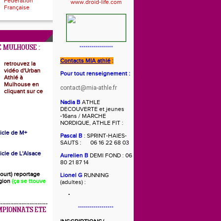
Fédération
Française
 MULHOUSE :
*****************
Contacts MIA athlé
:
retrouvez la
vidéo d'Urban
Pour tout renseignement :
Athlé à
Mulhouse en
contact@mia-athle.fr
cliquant sur ce
Nadia B
ATHLE
DECOUVERTE et jeunes
-16ans / MARCHE
NORDIQUE, ATHLE FIT :
rticle de M+
Pascal B
: SPRINT-HAIES-
SAUTS : 06 16 22 68 03
ticle de L'Alsace
Aurelien B
DEMI FOND : 06
80 21 87 14
(court) reportage
Lionel G
RUNNING
gion
(ça se ttouve
(adultes) :
******************
MPIONNATS ETE