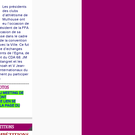
Les présidents
des clubs
d’athlétisme de
Mulhouse ont
eu l’occasion de
résident de la FFA
ccasion de sa
se dans le cadre
 de la convention
vec la Ville. Ce fut
he d’echanges
ents de l’Egma, de
 et du CDA 68. JM
Stangret et les
moah et V Jean-
internationaux du
ent pu participer
s
OTOS
U MEETING DE
ONT
E LIEN SE
LA PAGE DU
TITIONS
MPÉTITIONS