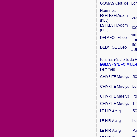
GOMAS Clotilde
Lo
Hommes
ESHLESH Adam
20
(PLE)
ESHLESH Adam
10
(PLE)
110
DELAFOLIE Leo
JU
110
DELAFOLIE Leo
JU
tous les résultats d
EGMA - S/L FC MUL
Femmes
CHARITE Maelys
50
CHARITE Maelys
Lo
CHARITE Maelys
Po
CHARITE Maelys
Tr
LE HIR Aelig
50
LE HIR Aelig
Lo
LE HIR Aelig
Po