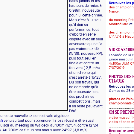
haies juniors et les
Retrouvez les 
hauteurs de haies à
des championn
0,99m, nouveauté
Nancy
,
pour lui cette année.
Mais c'est à lui seul
du meeting Pré
Montbéliard
et
qu'il doit sa
performance, tout
des championna
d'abord en série
U14/U16 à Hag
disputé avec un seul
adversaire qui ne l'a
pas vraiment aidé
VIDEO 4X100
(15"38, nouveau RP),
La vidéo de la
puis tout seul en
junior masculin 
finale et contre un
4x100m JUM CF
fort vent (-2,5 m/s)
7/07/2019
et un chrono qui
PHOTOS DES 
s'est arrêté à 15"27.
U14/U16
Du bon travail, qui
Retrouvez les p
ne demande qu'à
Gomas du 25 ma
être poursuivi lors
des prochaines
photos de l'al
compétitions, mais
championnats d
il en reste peu avant
l'été
ON SE PREPAR
 cette nouvelle saison estivale atypique.
vidéo muscul 1.
sh
venu surtout pour apprendre n'a pas réussi à être aussi
vidéo séance m
e au soir au meeting du Waldeck au 100m (12"54, contre 12"24
). Au 200m ce fut un peu mieux avec 24"97 (-1,8 m/s).
Rencontre avec