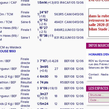
Finale
ngueur / CAF
5
5m14
(+1.3)
813
IR4
CAF/05
13/06
directe
Finale
24''97
0m / TCM
5
563
R5
CAM/04
13/06
dans la rub
directe
(-1.8)
12''52
retrouvez le
0m / TCM
Série 6
6
494
D1
CAM/04
13/06
(-2.6)
salle 2020 
m Haies (99) /
15''27
bilan Stade
Finale 1
1
849
IR2
JUM/03
13/06
M
(-2.5)
m Haies (99) /
15''38
(-1.1)
Série 1
1
831
IR2
JUM/03
13/06
M
q
INFOS MARCH
u FCM au Waldeck
HOUSE 1893
HORAIRES D'E
Finale
m / BEF
3
7''87
(-0.4)
28
BEF/08
12/06
RDV au Gymnase
directe
rue des Frères
Finale
3m95
Séances de 18h
ngueur / BEF
1
27
BEF/08
12/06
directe
(+0.6)
Finale
Contact : Nadia
ids (2 Kg) / BEF
4
6m30
19
BEF/08
12/06
55
directe
iathlon / BEF
Résultat
4
74 pts
R5
BEF/08
12/06
Finale
m / BEF
3
9''09
(-1.9)
13
BEF/09
12/06
LES ESPACES
directe
Finale
3m27
ngueur / BEF
10
18
BEF/09
12/06
directe
(+2.0)
Finale
ids (2 Kg) / BEF
12
5m24
12
BEF/09
12/06
directe