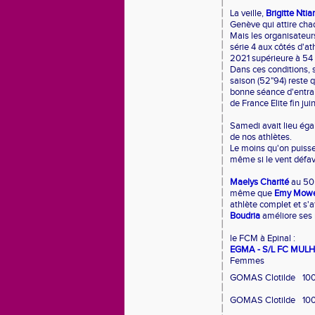
La veille,
Brigitte Nti
Genève qui attire cha
Mais les organisateurs
série 4 aux côtés d'a
2021 supérieure à 54
Dans ces conditions, s
saison (52"94) reste
bonne séance d'entrai
de France Elite fin juin
Samedi avait lieu ég
de nos athlètes.
Le moins qu'on puisse 
même si le vent défav
Maelys Charité
au 50m
même que
Emy Mow
athlète complet et s'a
Boudria
améliore ses 
le FCM à Epinal :
EGMA - S/L FC MUL
Femmes
GOMAS Clotilde
10
GOMAS Clotilde
10