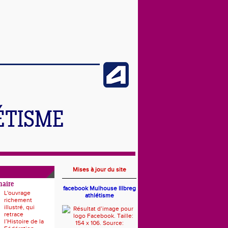
ÉTISME
Mises à jour du site
naire
facebook Mulhouse Illbreg
L'ouvrage
athlétisme
richement
illustré, qui
retrace
l’Histoire de la