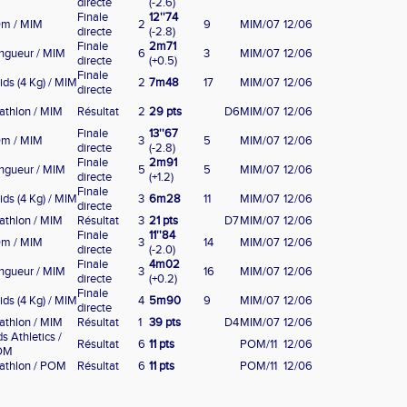
directe
(-2.6)
Finale
12''74
m / MIM
2
9
MIM/07
12/06
directe
(-2.8)
Finale
2m71
ngueur / MIM
6
3
MIM/07
12/06
directe
(+0.5)
Finale
ids (4 Kg) / MIM
2
7m48
17
MIM/07
12/06
directe
iathlon / MIM
Résultat
2
29 pts
D6
MIM/07
12/06
Finale
13''67
m / MIM
3
5
MIM/07
12/06
directe
(-2.8)
Finale
2m91
ngueur / MIM
5
5
MIM/07
12/06
directe
(+1.2)
Finale
ids (4 Kg) / MIM
3
6m28
11
MIM/07
12/06
directe
iathlon / MIM
Résultat
3
21 pts
D7
MIM/07
12/06
Finale
11''84
m / MIM
3
14
MIM/07
12/06
directe
(-2.0)
Finale
4m02
ngueur / MIM
3
16
MIM/07
12/06
directe
(+0.2)
Finale
ids (4 Kg) / MIM
4
5m90
9
MIM/07
12/06
directe
iathlon / MIM
Résultat
1
39 pts
D4
MIM/07
12/06
ds Athletics /
Résultat
6
11 pts
POM/11
12/06
OM
iathlon / POM
Résultat
6
11 pts
POM/11
12/06