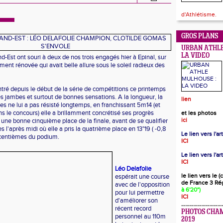
d'Athlétisme.
GROS PLANS
URBAN ATHLE
LA VIDEO
-Est ont souri à deux de nos trois engagés hier à Epinal, sur
ement rénovée qui avait belle allure sous le soleil radieux des
ré depuis le début de la série de compétitions ce printemps
es jambes et surtout de bonnes sensations. A la longueur, la
lien
es ne lui a pas résisté longtemps, en franchissant 5m14 (et
le concours) elle a brillamment concrétisé ses progrès
et les photos
ici
s une bonne cinquième place de la finale, avant de se qualifier
s l'après midi où elle a pris la quatrième place en 13"19 ( -0,8
Le lien vers l'a
 centièmes du podium.
ICI
Le lien vers l'ar
ICI
Léo Delafolie
le lien vers le 
espérait une course
de France 3 Ré
avec de l'opposition
à 6'20")
pour lui permettre
ICI
d'améliorer son
récent record
PHOTOS CHA
personnel au 110m
2019