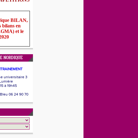
rique BILAN,
s bilans en
(EGMA) et le
 2020
E NORDIQUE
NTRAINEMENT
 universitaire 3
 Lumière
15 à 19h45
 Bleu 06 24 90 70