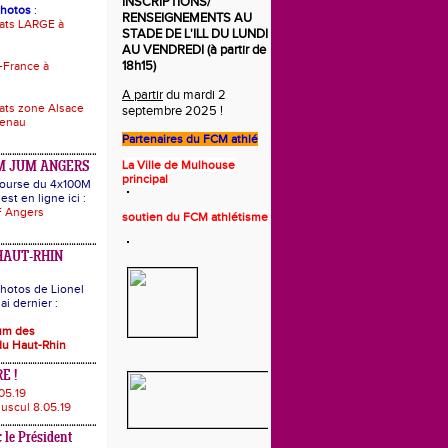
INSCRIPTIONS/
photos
:
RENSEIGNEMENTS AU
ats LARGE à
STADE DE L'ILL DU LUNDI
AU VENDREDI (à partir de
18h15)
-France à
A partir
du mardi 2
ts zone Alsace
septembre 2025 !
uenau
Partenaires du
FCM athlé
La Ville de Mulhouse
M JUM ANGERS
principal
 course du 4x100M
est en ligne ici :
 Angers
s
o
utie
n
du FCM athlétisme
HAUT-RHIN
hotos de Lionel
i dernier :
bum des
u Haut-Rhin
E !
05.19
uscul 8.05.19
 le Président