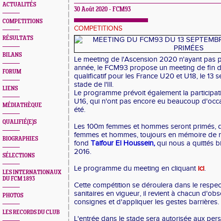
ACTUALITÉS
30 Août 2020 - FCM93
COMPETITIONS
COMPETITIONS
RÉSULTATS
BILANS
Le meeting de l'Ascension 2020 n'ayant pas p
année, le FCM93 propose un meeting de fin d
FORUM
qualificatif pour les France U20 et U18, le 13
stade de l'Ill.
LIENS
Le programme prévoit également la participa
U16, qui n'ont pas encore eu beaucoup d'occa
MÉDIATHÈQUE
été.
QUALIFIÉ(E)S
Les 100m femmes et hommes seront primés,
femmes et hommes, toujours en mémoire de n
BIOGRAPHIES
fond
Taifour El Houssein,
qui nous a quittés b
2016.
SÉLECTIONS
Le programme du meeting en cliquant
ici
.
LES INTERNATIONAUX
DU FCM 1893
Cette compétition se déroulera dans le resp
sanitaires en vigueur, il revient à chacun d'obs
PHOTOS
consignes et d'appliquer les gestes barrières.
LES RECORDS DU CLUB
L'entrée dans le stade sera autorisée aux perso