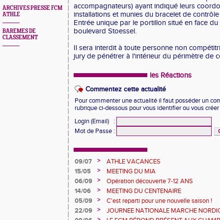
accompagnateurs) ayant indiqué leurs coordo
ARCHIVES PRESSE FCM
installations et munies du bracelet de contrôle
ATHLE
Entrée unique par le portillon situé en face du
boulevard Stoessel.
BAREMES DE
CLASSEMENT
Il sera interdit à toute personne non compéti
jury de pénétrer à l'intérieur du périmètre de 
les Réactions
Commentez cette actualité
Pour commenter une actualité il faut posséder un compt
rubrique ci-dessous pour vous identifier ou vous crée
Login (Email)
:
Mot de Passe
:
>
09/07
ATHLE VACANCES
>
15/05
MEETING DU MIA
>
06/09
Opération découverte 7-12 ANS
>
14/06
MEETING DU CENTENAIRE
>
05/09
C'est reparti pour une nouvelle saison !
>
22/09
JOURNEE NATIONALE MARCHE NORDI
>