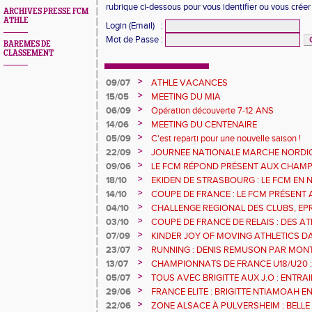
rubrique ci-dessous pour vous identifier ou vous crée
ARCHIVES PRESSE FCM
ATHLE
Login (Email)
:
Mot de Passe
:
BAREMES DE
CLASSEMENT
>
09/07
ATHLE VACANCES
>
15/05
MEETING DU MIA
>
06/09
Opération découverte 7-12 ANS
>
14/06
MEETING DU CENTENAIRE
>
05/09
C'est reparti pour une nouvelle saison !
>
22/09
JOURNEE NATIONALE MARCHE NORDI
>
09/06
LE FCM RÉPOND PRÉSENT AUX CHAM
DÉPARTEMENTAUX 68
>
18/10
EKIDEN DE STRASBOURG : LE FCM EN
>
14/10
COUPE DE FRANCE : LE FCM PRÉSENT 
>
04/10
CHALLENGE REGIONAL DES CLUBS, EP
URBAN ATHLE ET GMTU : LES RESULTA
>
03/10
COUPE DE FRANCE DE RELAIS : DES A
FCM
SERONT AVEC LE 4X200M DE L'EGMA
>
07/09
KINDER JOY OF MOVING ATHLETICS DA
MULHOUSE 1893 OUVRE SES PORTES A T
>
23/07
RUNNING : DENIS REMUSON PAR MON
>
13/07
CHAMPIONNATS DE FRANCE U18/U20 :
RECORD
>
05/07
TOUS AVEC BRIGITTE AUX J.O : ENTR
L'ILL JEUDI 8 JUILLET
>
29/06
FRANCE ELITE : BRIGITTE NTIAMOAH 
DEUXIEMES JO
>
22/06
ZONE ALSACE À PULVERSHEIM : BELLE