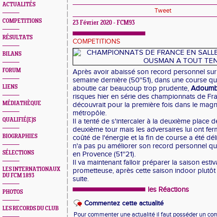
ACTUALITÉS
Tweet
COMPETITIONS
23 Février 2020 - FCM93
RÉSULTATS
COMPETITIONS
BILANS
FORUM
Après avoir abaissé son record personnel sur
semaine dernière (50''51), dans une course qui
LIENS
aboutie car beaucoup trop prudente,
Adoumb
risques hier en série des championnats de Fran
MÉDIATHÈQUE
découvrait pour la première fois dans le mag
métropôle.
QUALIFIÉ(E)S
Il a tenté de s'intercaler à la deuxième place 
deuxième tour mais les adversaires lui ont fermé
BIOGRAPHIES
coûté de l'énergie et la fin de course a été d
n'a pas pu améliorer son record personnel qu'
SÉLECTIONS
en Provence (51''21).
Il va maintenant falloir préparer la saison esti
LES INTERNATIONAUX
prometteuse, après cette saison indoor plutô
DU FCM 1893
suite.
les Réactions
PHOTOS
Commentez cette actualité
LES RECORDS DU CLUB
Pour commenter une actualité il faut posséder un compt