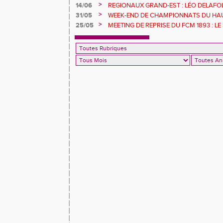
>
14/06
REGIONAUX GRAND-EST : LÉO DELAFOL
GOMAS S'ENVOLE
>
31/05
WEEK-END DE CHAMPIONNATS DU HAU
POUR LES ATHLÈTES DU FCM
>
25/05
MEETING DE REPRISE DU FCM 1893 : LE