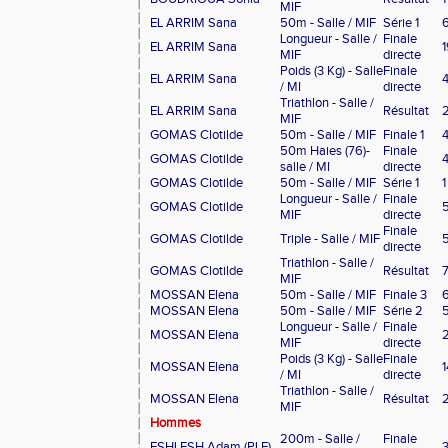
MIF
EL ARRIM Sana
50m - Salle / MIF
Série 1
Longueur - Salle /
Finale
EL ARRIM Sana
1
MIF
directe
Poids (3 Kg) - Salle
Finale
EL ARRIM Sana
/ MI
directe
Triathlon - Salle /
EL ARRIM Sana
Résultat
MIF
GOMAS Clotilde
50m - Salle / MIF
Finale 1
50m Haies (76)-
Finale
GOMAS Clotilde
salle / MI
directe
GOMAS Clotilde
50m - Salle / MIF
Série 1
1
Longueur - Salle /
Finale
GOMAS Clotilde
MIF
directe
Finale
GOMAS Clotilde
Triple - Salle / MIF
directe
Triathlon - Salle /
GOMAS Clotilde
Résultat
MIF
MOSSAN Elena
50m - Salle / MIF
Finale 3
MOSSAN Elena
50m - Salle / MIF
Série 2
Longueur - Salle /
Finale
MOSSAN Elena
2
MIF
directe
Poids (3 Kg) - Salle
Finale
MOSSAN Elena
1
/ MI
directe
Triathlon - Salle /
MOSSAN Elena
Résultat
MIF
Hommes
200m - Salle /
Finale
ESHLESH Adam (PLE)