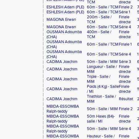
TCM
directe
ESHLESH Adam (PLE)
60m - Salle / TCM
Finale 2
ESHLESH Adam (PLE)
60m - Salle / TCM
Série 1
200m - Salle /
Finale
MAGONA Erwan
TCM
directe
MAGONA Erwan
60m - Salle / TCM
Série 4
OUSMAN Adoumba
400m - Salle /
Finale
1
(CHA)
TCM
directe
OUSMAN Adoumba
60m - Salle / TCM
Finale 1
(CHA)
OUSMAN Adoumba
60m - Salle / TCM
Série 4
1
(CHA)
CADIMA Joachim
50m - Salle / MIM
Série 3
Longueur - Salle /
Finale
CADIMA Joachim
1
MIM
directe
Triple - Salle /
Finale
CADIMA Joachim
MIM
directe
Poids (4 Kg) - Salle
Finale
CADIMA Joachim
1
/ MI
directe
Triathlon - Salle /
CADIMA Joachim
Résultat
MIM
MBIDA-ESSOMBA
50m - Salle / MIM
Finale 2
Ralph-teddy
MBIDA-ESSOMBA
50m Haies (84)-
Finale
Ralph-teddy
salle / MI
directe
MBIDA-ESSOMBA
50m - Salle / MIM
Série 4
Ralph-teddy
MBIDA-ESSOMBA
Hauteur - Salle /
Finale