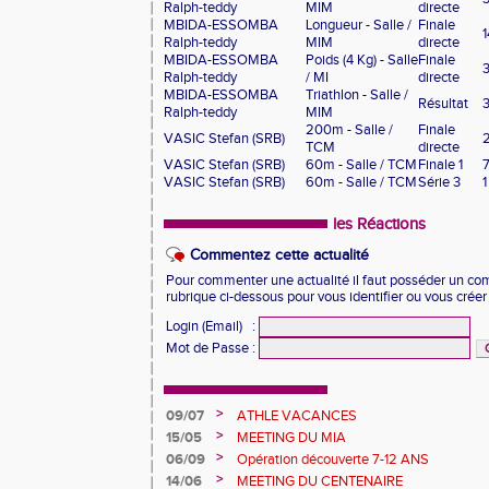
Ralph-teddy
MIM
directe
MBIDA-ESSOMBA
Longueur - Salle /
Finale
1
Ralph-teddy
MIM
directe
MBIDA-ESSOMBA
Poids (4 Kg) - Salle
Finale
Ralph-teddy
/ MI
directe
MBIDA-ESSOMBA
Triathlon - Salle /
Résultat
Ralph-teddy
MIM
200m - Salle /
Finale
VASIC Stefan (SRB)
TCM
directe
VASIC Stefan (SRB)
60m - Salle / TCM
Finale 1
VASIC Stefan (SRB)
60m - Salle / TCM
Série 3
1
les Réactions
Commentez cette actualité
Pour commenter une actualité il faut posséder un compt
rubrique ci-dessous pour vous identifier ou vous crée
Login (Email)
:
Mot de Passe
:
>
09/07
ATHLE VACANCES
>
15/05
MEETING DU MIA
>
06/09
Opération découverte 7-12 ANS
>
14/06
MEETING DU CENTENAIRE