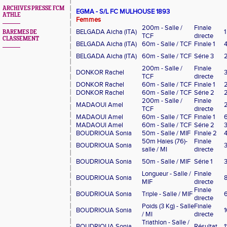
ARCHIVES PRESSE FCM
EGMA - S/L FC MULHOUSE 1893
ATHLE
Femmes
200m - Salle /
Finale
BELGADA Aicha (ITA)
1
BAREMES DE
TCF
directe
CLASSEMENT
BELGADA Aicha (ITA)
60m - Salle / TCF
Finale 1
BELGADA Aicha (ITA)
60m - Salle / TCF
Série 3
200m - Salle /
Finale
DONKOR Rachel
TCF
directe
DONKOR Rachel
60m - Salle / TCF
Finale 1
DONKOR Rachel
60m - Salle / TCF
Série 2
200m - Salle /
Finale
MADAOUI Amel
TCF
directe
MADAOUI Amel
60m - Salle / TCF
Finale 1
MADAOUI Amel
60m - Salle / TCF
Série 2
BOUDRIOUA Sonia
50m - Salle / MIF
Finale 2
50m Haies (76)-
Finale
BOUDRIOUA Sonia
salle / MI
directe
BOUDRIOUA Sonia
50m - Salle / MIF
Série 1
Longueur - Salle /
Finale
BOUDRIOUA Sonia
MIF
directe
Finale
BOUDRIOUA Sonia
Triple - Salle / MIF
directe
Poids (3 Kg) - Salle
Finale
BOUDRIOUA Sonia
1
/ MI
directe
Triathlon - Salle /
BOUDRIOUA Sonia
Résultat
1