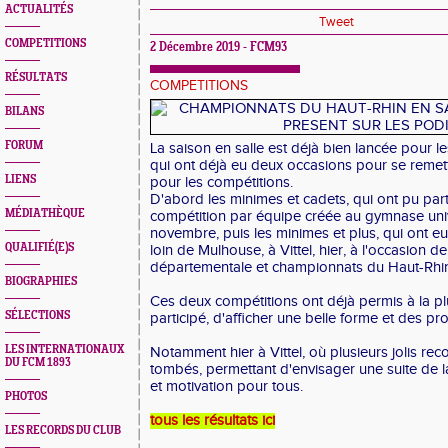
ACTUALITÉS
Tweet
COMPETITIONS
2 Décembre 2019 - FCM93
RÉSULTATS
COMPETITIONS
BILANS
FORUM
La saison en salle est déjà bien lancée pour l
qui ont déjà eu deux occasions pour se remet
LIENS
pour les compétitions.
D'abord les minimes et cadets, qui ont pu part
MÉDIATHÈQUE
compétition par équipe créée au gymnase univ
novembre, puis les minimes et plus, qui ont eu
QUALIFIÉ(E)S
loin de Mulhouse, à Vittel, hier, à l'occasion d
départementale et championnats du Haut-Rhin
BIOGRAPHIES
Ces deux compétitions ont déjà permis à la pl
SÉLECTIONS
participé, d'afficher une belle forme et des pro
LES INTERNATIONAUX
Notamment hier à Vittel, où plusieurs jolis re
DU FCM 1893
tombés, permettant d'envisager une suite de l
et motivation pour tous.
PHOTOS
tous les résultats ici
LES RECORDS DU CLUB