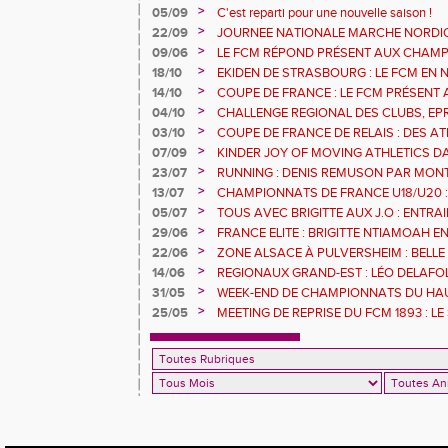
>
05/09
C'est reparti pour une nouvelle saison !
>
22/09
JOURNEE NATIONALE MARCHE NORDI
>
09/06
LE FCM RÉPOND PRÉSENT AUX CHAM
DÉPARTEMENTAUX 68
>
18/10
EKIDEN DE STRASBOURG : LE FCM EN
>
14/10
COUPE DE FRANCE : LE FCM PRÉSENT 
>
04/10
CHALLENGE REGIONAL DES CLUBS, EP
URBAN ATHLE ET GMTU : LES RESULTA
>
03/10
COUPE DE FRANCE DE RELAIS : DES A
FCM
SERONT AVEC LE 4X200M DE L'EGMA
>
07/09
KINDER JOY OF MOVING ATHLETICS DA
MULHOUSE 1893 OUVRE SES PORTES A T
>
23/07
RUNNING : DENIS REMUSON PAR MON
>
13/07
CHAMPIONNATS DE FRANCE U18/U20 :
RECORD
>
05/07
TOUS AVEC BRIGITTE AUX J.O : ENTR
L'ILL JEUDI 8 JUILLET
>
29/06
FRANCE ELITE : BRIGITTE NTIAMOAH 
DEUXIEMES JO
>
22/06
ZONE ALSACE À PULVERSHEIM : BELLE
>
14/06
REGIONAUX GRAND-EST : LÉO DELAFOL
GOMAS S'ENVOLE
>
31/05
WEEK-END DE CHAMPIONNATS DU HAU
POUR LES ATHLÈTES DU FCM
>
25/05
MEETING DE REPRISE DU FCM 1893 : LE