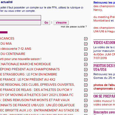
actualité
Retrouvez les 
des championn
ité il faut posséder un compte sur le site FFA, utilisez la rubrique ci-
Nancy
,
fier ou vous créer un compte.
du meeting Pré
Montbéliard
et
|
mot de passe oublié ?
des championna
U14/U16 à Hag
VACANCES
VIDEO 4X100
 DU MIA
La vidéo de la
n découverte 7-12 ANS
junior masculin 
 DU CENTENAIRE
4x100m JUM CF
7/07/2019
rti pour une nouvelle saison !
 NATIONALE MARCHE NORDIQUE
PHOTOS DES 
RÉPOND PRÉSENT AUX CHAMPIONNATS
U14/U16
EMENTAUX 68
DE STRASBOURG : LE FCM EN NOMBRE
Retrouvez les p
Gomas du 25 ma
E FRANCE : LE FCM PRÉSENT AU 4X2
GE REGIONAL DES CLUBS, EPREUVES OUVERTES,
photos de l'al
THLE ET GMTU : LES RESULTATS DES ATHLETES DU
championnats d
E FRANCE DE RELAIS : DES ATHLETES DU FCM Y
AVEC LE 4X200M DE L'EGMA
JOY OF MOVING ATHLETICS DAY 2021 L’EGMA FC
ON SE PREPAR
E 1893 OUVRE SES PORTES A TOUS LES 7-11 ANS !
 : DENIS REMUSON PAR MONTS ET PAR VAUX
vidéo muscul 1.
vidéo séance m
NNATS DE FRANCE U18/U20 : UN LÉO DELAFOLIE
EC BRIGITTE AUX J.O : ENTRAINEMENT AU STADE DE
Rencontre avec
DI 8 JUILLET