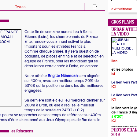
Tweet
d'Athlétisme.
GROS PLANS
URBAN ATHLE
Cette fin de semaine auront lieu à Saint-
LA VIDEO
Etienne (Loire), les championnats de France
Elite, rendez-vous annuel estival le plus
important pour les athlètes Français.
Comme chaque année, il y sera question de
podiums, de places en finale et de sélection en
équipe de France, pour les mondiaux qui se
lien
dérouleront cette année à Doha, en octobre.
et les photos
ici
Notre athlète
Brigitte Ntiamoah
sera alignée
sur 400m, avec son meilleur temps 2019 de
Le lien vers l'a
53"68 qui la positionne dans les dix meilleures
ICI
engagées.
Le lien vers l'ar
ICI
Sa dernière sortie a eu lieu mercredi dernier sur
200m à Bron, où elle a réalisé le meilleur
le lien vers le 
temps de la soirée en 24"02 (+ 0,2).
de France 3 Ré
te
pourra se rapprocher de son temps de référence sur 400m
à 6'20")
permis d'être sélectionné aux Jeux Olympiques de Rio dans le
ICI
PHOTOS CHA
les Réactions
2019