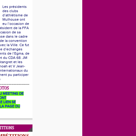
Les présidents
des clubs
d’athlétisme de
Mulhouse ont
eu l’occasion de
résident de la FFA
ccasion de sa
se dans le cadre
 de la convention
vec la Ville. Ce fut
he d’echanges
ents de l’Egma, de
 et du CDA 68. JM
Stangret et les
moah et V Jean-
internationaux du
ent pu participer
s
OTOS
U MEETING DE
ONT
E LIEN SE
LA PAGE DU
TITIONS
MPÉTITIONS