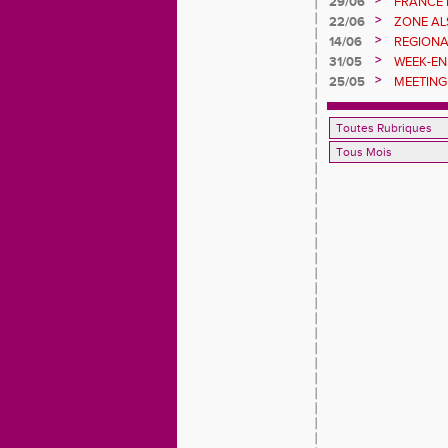
>
29/06
FRANCE 
DEUXIEM
>
22/06
ZONE AL
>
14/06
REGIONA
GOMAS 
>
31/05
WEEK-EN
POUR LE
>
25/05
MEETING 