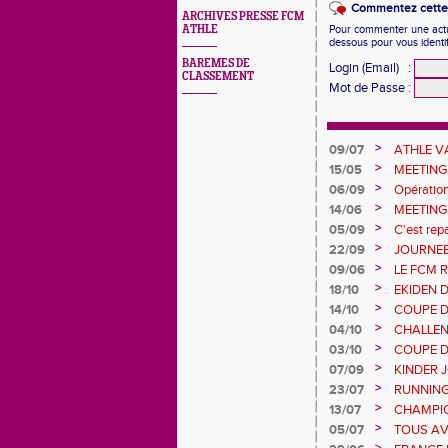
Commentez cette 
ARCHIVES PRESSE FCM
ATHLE
Pour commenter une actual
dessous pour vous identi
BAREMES DE
Login (Email)
:
CLASSEMENT
Mot de Passe
:
>
09/07
ATHLE 
>
15/05
MEETING
>
06/09
Opératio
>
14/06
MEETING
>
05/09
C'est repa
>
22/09
JOURNEE
>
09/06
LE FCM 
DÉPART
>
18/10
EKIDEN 
>
14/10
COUPE D
>
04/10
CHALLEN
URBAN A
>
03/10
COUPE D
FCM
SERONT 
>
07/09
KINDER 
MULHOUS
>
23/07
RUNNING
>
13/07
CHAMPIO
RECORD
>
05/07
TOUS AV
L'ILL JEU