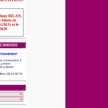
rique BILAN,
s bilans en
(EGMA) et le
 2020
E NORDIQUE
NTRAINEMENT
 universitaire 3
 Lumière
15 à 19h45
 Bleu 06 24 90 70