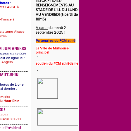
INSCRIPTIONS/
photos
:
RENSEIGNEMENTS AU
ats LARGE à
STADE DE L'ILL DU LUNDI
AU VENDREDI (à partir de
18h15)
-France à
A partir
du mardi 2
ts zone Alsace
septembre 2025 !
uenau
Partenaires du
FCM athlé
La Ville de Mulhouse
M JUM ANGERS
principal
 course du 4x100M
est en ligne ici :
 Angers
s
o
utie
n
du FCM athlétisme
HAUT-RHIN
hotos de Lionel
i dernier :
bum des
u Haut-Rhin
E !
05.19
uscul 8.05.19
 le Président