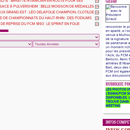
ELITE : BRIGITTE NTIAMOAH EN ROUTE POUR SES
Giraud
ES JO
SACE À PULVERSHEIM : BELLE MOISSON DE MÉDAILLES
UX GRAND-EST : LÉO DELAFOLIE CHAMPION, CLOTILDE
S'ENVOLE
D DE CHAMPIONNATS DU HAUT-RHIN : DES PODIUMS
S ATHLÈTES DU FCM
DE REPRISE DU FCM 1893 : LE SPRINT EN FOLIE
rencontrer le p
en aparté, a l’o
venue à Mulhou
de la signature
de partenariat a
un moment ric
pour les presid
l’Acik, du FCM
Bellicini, Remi 
athlètes B Ntia
Bart, deux des 
FCM ont égalem
aux discussion
RUBRIQUE PH
LES PHOTOS D
L'EGMA/FCM S
DISPONIBLES. L
TROUVE DANS 
MEETING
INFOS COMPE
INFOS CO