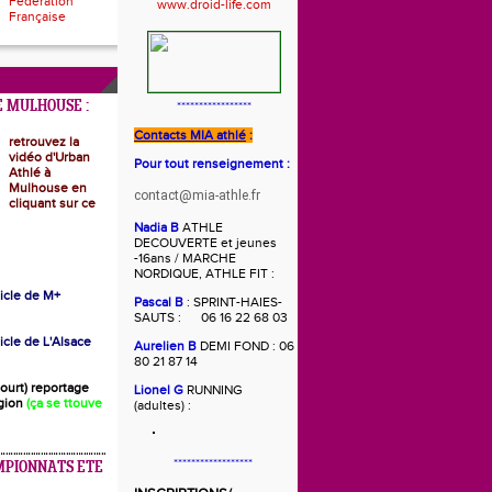
Fédération
Française
 MULHOUSE :
*****************
Contacts MIA athlé
:
retrouvez la
vidéo d'Urban
Pour tout renseignement :
Athlé à
Mulhouse en
contact@mia-athle.fr
cliquant sur ce
Nadia B
ATHLE
DECOUVERTE et jeunes
-16ans / MARCHE
NORDIQUE, ATHLE FIT :
rticle de M+
Pascal B
: SPRINT-HAIES-
SAUTS : 06 16 22 68 03
ticle de L'Alsace
Aurelien B
DEMI FOND : 06
80 21 87 14
(court) reportage
Lionel G
RUNNING
gion
(ça se ttouve
(adultes) :
******************
MPIONNATS ETE