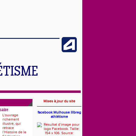
ÉTISME
Mises à jour du site
naire
facebook Mulhouse Illbreg
L'ouvrage
athlétisme
richement
illustré, qui
retrace
l’Histoire de la