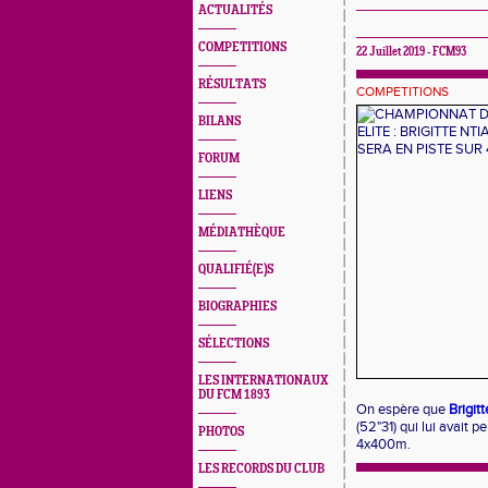
ACTUALITÉS
COMPETITIONS
22 Juillet 2019 - FCM93
RÉSULTATS
COMPETITIONS
BILANS
FORUM
LIENS
MÉDIATHÈQUE
QUALIFIÉ(E)S
BIOGRAPHIES
SÉLECTIONS
LES INTERNATIONAUX
DU FCM 1893
On espère que
Brigit
(52"31) qui lui avait 
PHOTOS
4x400m.
LES RECORDS DU CLUB