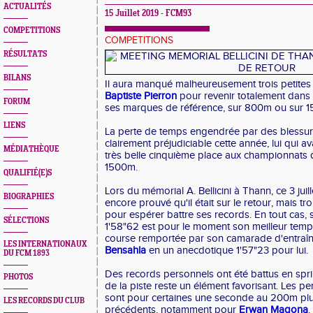
ACTUALITÉS
15 Juillet 2019 - FCM93
COMPETITIONS
COMPETITIONS
RÉSULTATS
BILANS
Il aura manqué malheureusement trois petite
Baptiste Pierron
pour revenir totalement dans 
FORUM
ses marques de référence, sur 800m ou sur 1
LIENS
La perte de temps engendrée par des blessures
clairement préjudiciable cette année, lui qui a
MÉDIATHÈQUE
très belle cinquième place aux championnats 
1500m.
QUALIFIÉ(E)S
Lors du mémorial A. Bellicini à Thann, ce 3 juil
BIOGRAPHIES
encore prouvé qu'il était sur le retour, mais tr
pour espérer battre ses records. En tout cas
SÉLECTIONS
1'58"62 est pour le moment son meilleur temp
course remportée par son camarade d'entra
LES INTERNATIONAUX
Bensahla
en un anecdotique 1'57"23 pour lui.
DU FCM 1893
Des records personnels ont été battus en sprin
PHOTOS
de la piste reste un élément favorisant. Les p
sont pour certaines une seconde au 200m plu
LES RECORDS DU CLUB
précédents, notamment pour
Erwan Magona
.