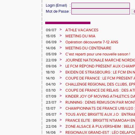
Login (Email)
:
Mot de Passe
:
>
09/07
ATHLE VACANCES
>
15/05
MEETING DU MIA
>
06/09
Opération découverte 7-12 ANS
>
14/06
MEETING DU CENTENAIRE
>
05/09
C'est reparti pour une nouvelle saison !
>
22/09
JOURNEE NATIONALE MARCHE NORDI
>
09/06
LE FCM RÉPOND PRÉSENT AUX CHAM
DÉPARTEMENTAUX 68
>
18/10
EKIDEN DE STRASBOURG : LE FCM EN
>
14/10
COUPE DE FRANCE : LE FCM PRÉSENT 
>
04/10
CHALLENGE REGIONAL DES CLUBS, EP
URBAN ATHLE ET GMTU : LES RESULTA
>
03/10
COUPE DE FRANCE DE RELAIS : DES A
FCM
SERONT AVEC LE 4X200M DE L'EGMA
>
07/09
KINDER JOY OF MOVING ATHLETICS DA
MULHOUSE 1893 OUVRE SES PORTES A T
>
23/07
RUNNING : DENIS REMUSON PAR MON
>
13/07
CHAMPIONNATS DE FRANCE U18/U20 :
RECORD
>
05/07
TOUS AVEC BRIGITTE AUX J.O : ENTR
L'ILL JEUDI 8 JUILLET
>
29/06
FRANCE ELITE : BRIGITTE NTIAMOAH 
DEUXIEMES JO
>
22/06
ZONE ALSACE À PULVERSHEIM : BELLE
>
14/06
REGIONAUX GRAND-EST : LÉO DELAFOL