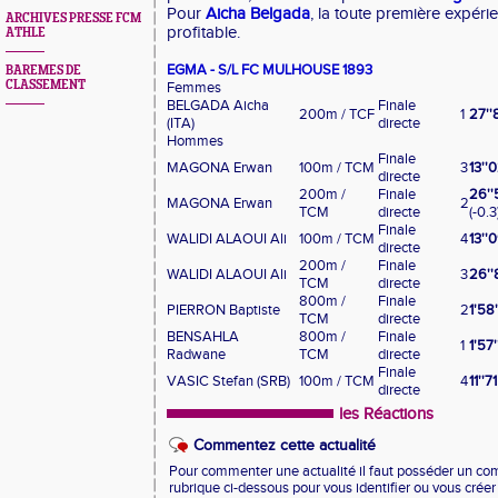
Pour
Aicha Belgada
, la toute première expéri
ARCHIVES PRESSE FCM
profitable.
ATHLE
EGMA - S/L FC MULHOUSE 1893
BAREMES DE
CLASSEMENT
Femmes
BELGADA Aicha
Finale
200m / TCF
1
27''
(ITA)
directe
Hommes
Finale
MAGONA Erwan
100m / TCM
3
13''
directe
200m /
Finale
26''
MAGONA Erwan
2
TCM
directe
(-0.3
Finale
WALIDI ALAOUI Ali
100m / TCM
4
13''
directe
200m /
Finale
WALIDI ALAOUI Ali
3
26''
TCM
directe
800m /
Finale
PIERRON Baptiste
2
1'58
TCM
directe
BENSAHLA
800m /
Finale
1
1'57
Radwane
TCM
directe
Finale
VASIC Stefan (SRB)
100m / TCM
4
11''71
directe
les Réactions
Commentez cette actualité
Pour commenter une actualité il faut posséder un compt
rubrique ci-dessous pour vous identifier ou vous crée