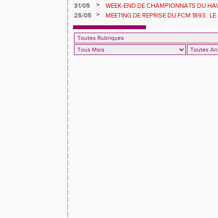
GOMAS S'ENVOLE
>
31/05
WEEK-END DE CHAMPIONNATS DU HAU
POUR LES ATHLÈTES DU FCM
>
25/05
MEETING DE REPRISE DU FCM 1893 : LE