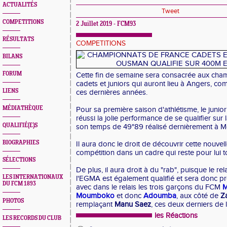
ACTUALITÉS
Tweet
COMPETITIONS
2 Juillet 2019 - FCM93
RÉSULTATS
COMPETITIONS
BILANS
FORUM
Cette fin de semaine sera consacrée aux cha
cadets et juniors qui auront lieu à Angers, co
LIENS
ces dernières années.
MÉDIATHÈQUE
Pour sa première saison d'athlétisme, le junio
réussi la jolie performance de se qualifier su
QUALIFIÉ(E)S
son temps de 49"89 réalisé dernièrement à M
BIOGRAPHIES
Il aura donc le droit de découvrir cette nouvel
compétition dans un cadre qui reste pour lui t
SÉLECTIONS
De plus, il aura droit à du "rab", puisque le re
LES INTERNATIONAUX
l'EGMA est également qualifié et sera donc pr
DU FCM 1893
avec dans le relais les trois garçons du FCM
M
Moumboko
et donc
Adoumba
, aux côté de
Z
PHOTOS
remplaçant
Manu Saez
, ces deux derniers de 
les Réactions
LES RECORDS DU CLUB