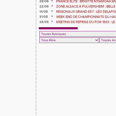
L'ILL JEUDI 8 JUILLET
>
29/06
FRANCE ELITE : BRIGITTE NTIAMOAH 
DEUXIEMES JO
>
22/06
ZONE ALSACE À PULVERSHEIM : BELLE
>
14/06
REGIONAUX GRAND-EST : LÉO DELAFOL
GOMAS S'ENVOLE
>
31/05
WEEK-END DE CHAMPIONNATS DU HAU
POUR LES ATHLÈTES DU FCM
>
25/05
MEETING DE REPRISE DU FCM 1893 : LE