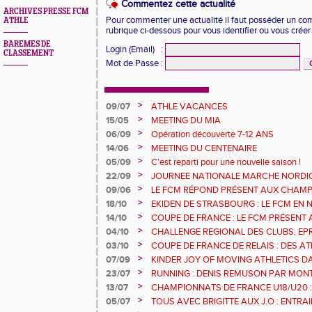
Commentez cette actualité
ARCHIVES PRESSE FCM
Pour commenter une actualité il faut posséder un compt
ATHLE
rubrique ci-dessous pour vous identifier ou vous crée
BAREMES DE
Login (Email)
:
CLASSEMENT
Mot de Passe
:
>
09/07
ATHLE VACANCES
>
15/05
MEETING DU MIA
>
06/09
Opération découverte 7-12 ANS
>
14/06
MEETING DU CENTENAIRE
>
05/09
C'est reparti pour une nouvelle saison !
>
22/09
JOURNEE NATIONALE MARCHE NORDI
>
09/06
LE FCM RÉPOND PRÉSENT AUX CHAM
DÉPARTEMENTAUX 68
>
18/10
EKIDEN DE STRASBOURG : LE FCM EN
>
14/10
COUPE DE FRANCE : LE FCM PRÉSENT 
>
04/10
CHALLENGE REGIONAL DES CLUBS, EP
URBAN ATHLE ET GMTU : LES RESULTA
>
03/10
COUPE DE FRANCE DE RELAIS : DES A
FCM
SERONT AVEC LE 4X200M DE L'EGMA
>
07/09
KINDER JOY OF MOVING ATHLETICS DA
MULHOUSE 1893 OUVRE SES PORTES A T
>
23/07
RUNNING : DENIS REMUSON PAR MON
>
13/07
CHAMPIONNATS DE FRANCE U18/U20 :
RECORD
>
05/07
TOUS AVEC BRIGITTE AUX J.O : ENTR