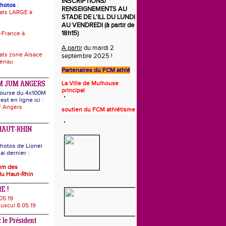
INSCRIPTIONS/
photos
:
RENSEIGNEMENTS AU
ats LARGE à
STADE DE L'ILL DU LUNDI
AU VENDREDI (à partir de
18h15)
-France à
A partir
du mardi 2
ts zone Alsace
septembre 2025 !
uenau
Partenaires du
FCM athlé
La Ville de Mulhouse
M JUM ANGERS
principal
 course du 4x100M
est en ligne ici :
 Angers
s
o
utie
n
du FCM athlétisme
HAUT-RHIN
hotos de Lionel
i dernier :
bum des
u Haut-Rhin
E !
05.19
uscul 8.05.19
 le Président