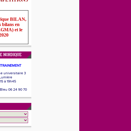
rique BILAN,
s bilans en
(EGMA) et le
 2020
E NORDIQUE
NTRAINEMENT
 universitaire 3
 Lumière
15 à 19h45
 Bleu 06 24 90 70