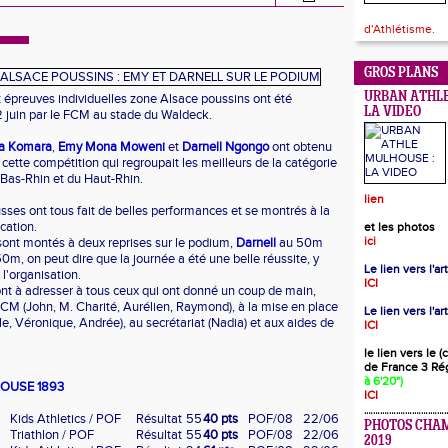
d'Athlétisme.
GROS PLANS
URBAN ATHLE
et épreuves individuelles zone Alsace poussins ont été
LA VIDEO
 juin par le FCM au stade du Waldeck.
la Komara
,
Emy Mona Moweni
et
Darnell Ngongo
ont obtenu
r cette compétition qui regroupait les meilleurs de la catégorie
Bas-Rhin et du Haut-Rhin.
lien
sses ont tous fait de belles performances et se montrés à la
ication.
et les photos
ici
sont montés à deux reprises sur le podium,
Darnell
au 50m
0m, on peut dire que la journée a été une belle réussite, y
Le lien vers l'a
 l'organisation.
ICI
t à adresser à tous ceux qui ont donné un coup de main,
M (John, M. Charité, Aurélien, Raymond), à la mise en place
Le lien vers l'ar
lle, Véronique, Andrée), au secrétariat (Nadia) et aux aides de
ICI
le lien vers le 
de France 3 Ré
à 6'20")
HOUSE 1893
ICI
Kids Athletics / POF
Résultat
55
40 pts
POF/08
22/06
PHOTOS CHA
Triathlon / POF
Résultat
55
40 pts
POF/08
22/06
2019