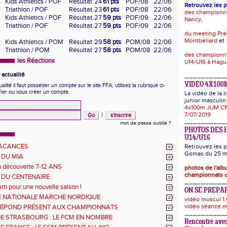
Kids Athletics / POF
Résultat
24
61 pts
POF/08
22/06
Retrouvez les 
Triathlon / POF
Résultat
23
61 pts
POF/08
22/06
des championn
Kids Athletics / POF
Résultat
27
59 pts
POF/09
22/06
Nancy
,
Triathlon / POF
Résultat
27
59 pts
POF/09
22/06
du meeting Pré
Montbéliard
et
Kids Athletics / POM
Résultat
29
58 pts
POM/08
22/06
Triathlon / POM
Résultat
27
58 pts
POM/08
22/06
des championna
les Réactions
U14/U16 à Hag
actualité
VIDEO 4X100
ité il faut posséder un compte sur le site FFA, utilisez la rubrique ci-
fier ou vous créer un compte.
La vidéo de la
junior masculin 
4x100m JUM CF
|
7/07/2019
mot de passe oublié ?
PHOTOS DES 
U14/U16
VACANCES
Retrouvez les p
Gomas du 25 ma
 DU MIA
n découverte 7-12 ANS
photos de l'al
championnats d
 DU CENTENAIRE
rti pour une nouvelle saison !
ON SE PREPAR
 NATIONALE MARCHE NORDIQUE
vidéo muscul 1.
vidéo séance m
RÉPOND PRÉSENT AUX CHAMPIONNATS
EMENTAUX 68
DE STRASBOURG : LE FCM EN NOMBRE
Rencontre avec