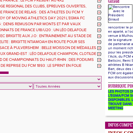
E FRANCE : LE FCM PRÉSENT AU 4X2
Giraud
GE REGIONAL DES CLUBS, EPREUVES OUVERTES,
THLE ET GMTU : LES RESULTATS DES ATHLETES DU
E FRANCE DE RELAIS : DES ATHLETES DU FCM Y
AVEC LE 4X200M DE L'EGMA
JOY OF MOVING ATHLETICS DAY 2021 L’EGMA FC
E 1893 OUVRE SES PORTES A TOUS LES 7-11 ANS !
 : DENIS REMUSON PAR MONTS ET PAR VAUX
rencontrer le p
NNATS DE FRANCE U18/U20 : UN LÉO DELAFOLIE
en aparté, a l’o
EC BRIGITTE AUX J.O : ENTRAINEMENT AU STADE DE
venue à Mulhou
de la signature
DI 8 JUILLET
ELITE : BRIGITTE NTIAMOAH EN ROUTE POUR SES
de partenariat a
ES JO
SACE À PULVERSHEIM : BELLE MOISSON DE MÉDAILLES
un moment ric
pour les presid
UX GRAND-EST : LÉO DELAFOLIE CHAMPION, CLOTILDE
l’Acik, du FCM
S'ENVOLE
D DE CHAMPIONNATS DU HAUT-RHIN : DES PODIUMS
Bellicini, Remi 
S ATHLÈTES DU FCM
athlètes B Ntia
DE REPRISE DU FCM 1893 : LE SPRINT EN FOLIE
Bart, deux des 
FCM ont égalem
aux discussion
RUBRIQUE PH
LES PHOTOS D
L'EGMA/FCM S
DISPONIBLES. L
TROUVE DANS 
MEETING
INFOS COMPE
INFOS CO