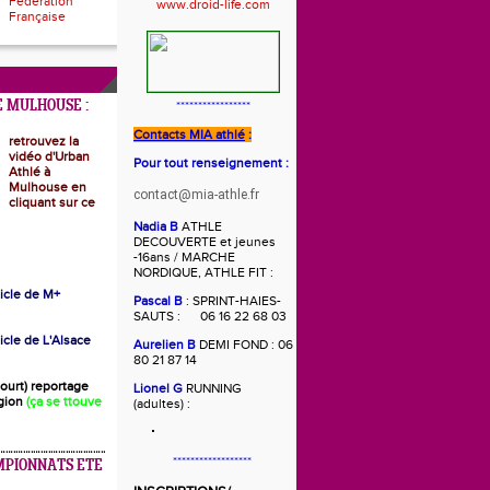
Fédération
Française
 MULHOUSE :
*****************
Contacts MIA athlé
:
retrouvez la
vidéo d'Urban
Pour tout renseignement :
Athlé à
Mulhouse en
contact@mia-athle.fr
cliquant sur ce
Nadia B
ATHLE
DECOUVERTE et jeunes
-16ans / MARCHE
NORDIQUE, ATHLE FIT :
rticle de M+
Pascal B
: SPRINT-HAIES-
SAUTS : 06 16 22 68 03
ticle de L'Alsace
Aurelien B
DEMI FOND : 06
80 21 87 14
(court) reportage
Lionel G
RUNNING
gion
(ça se ttouve
(adultes) :
******************
MPIONNATS ETE