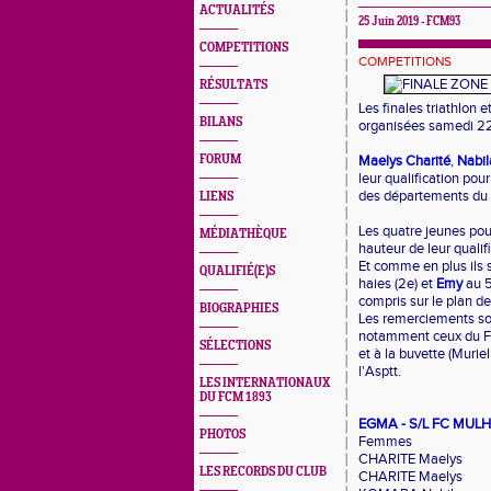
ACTUALITÉS
25 Juin 2019 - FCM93
COMPETITIONS
COMPETITIONS
RÉSULTATS
Les finales triathlon 
BILANS
organisées samedi 22
FORUM
Maelys Charité
,
Nabi
leur qualification pou
des départements du 
LIENS
Les quatre jeunes pou
MÉDIATHÈQUE
hauteur de leur qualif
Et comme en plus ils 
QUALIFIÉ(E)S
haies (2e) et
Emy
au 5
compris sur le plan de
BIOGRAPHIES
Les remerciements son
notamment ceux du FC
SÉLECTIONS
et à la buvette (Murie
l'Asptt.
LES INTERNATIONAUX
DU FCM 1893
EGMA - S/L FC MUL
PHOTOS
Femmes
CHARITE Maelys
LES RECORDS DU CLUB
CHARITE Maelys