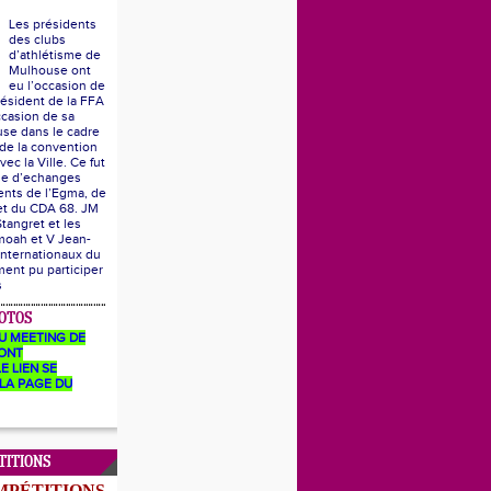
Les présidents
des clubs
d’athlétisme de
Mulhouse ont
eu l’occasion de
résident de la FFA
ccasion de sa
se dans le cadre
 de la convention
vec la Ville. Ce fut
he d’echanges
ents de l’Egma, de
 et du CDA 68. JM
Stangret et les
moah et V Jean-
internationaux du
ent pu participer
s
OTOS
U MEETING DE
ONT
E LIEN SE
LA PAGE DU
TITIONS
MPÉTITIONS