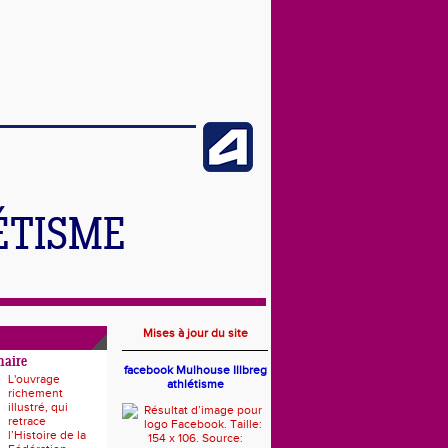
ÉTISME
Mises à jour du site
naire
facebook Mulhouse Illbreg
L'ouvrage
athlétisme
richement
illustré, qui
retrace
l’Histoire de la