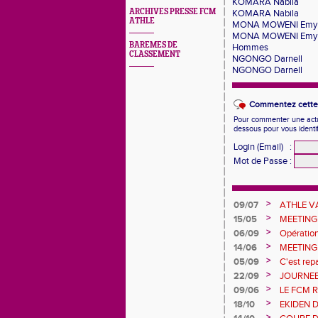
KOMARA Nabila
ARCHIVES PRESSE FCM
KOMARA Nabila
ATHLE
MONA MOWENI Emy
MONA MOWENI Emy
BAREMES DE
Hommes
CLASSEMENT
NGONGO Darnell
NGONGO Darnell
Commentez cette 
Pour commenter une actual
dessous pour vous identi
Login (Email)
:
Mot de Passe
:
>
09/07
ATHLE 
>
15/05
MEETING
>
06/09
Opératio
>
14/06
MEETING
>
05/09
C'est repa
>
22/09
JOURNEE
>
09/06
LE FCM 
DÉPART
>
18/10
EKIDEN 
>