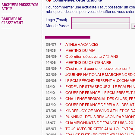
Commentez cette actualité
ARCHIVES PRESSE FCM
Pour commenter une actualité il faut posséder un compt
ATHLE
rubrique ci-dessous pour vous identifier ou vous crée
BAREMES DE
Login (Email)
:
CLASSEMENT
Mot de Passe
:
>
09/07
ATHLE VACANCES
>
15/05
MEETING DU MIA
>
06/09
Opération découverte 7-12 ANS
>
14/06
MEETING DU CENTENAIRE
>
05/09
C'est reparti pour une nouvelle saison !
>
22/09
JOURNEE NATIONALE MARCHE NORDI
>
09/06
LE FCM RÉPOND PRÉSENT AUX CHAM
DÉPARTEMENTAUX 68
>
18/10
EKIDEN DE STRASBOURG : LE FCM EN
>
14/10
COUPE DE FRANCE : LE FCM PRÉSENT 
>
04/10
CHALLENGE REGIONAL DES CLUBS, EP
URBAN ATHLE ET GMTU : LES RESULTA
>
03/10
COUPE DE FRANCE DE RELAIS : DES A
FCM
SERONT AVEC LE 4X200M DE L'EGMA
>
07/09
KINDER JOY OF MOVING ATHLETICS DA
MULHOUSE 1893 OUVRE SES PORTES A T
>
23/07
RUNNING : DENIS REMUSON PAR MON
>
13/07
CHAMPIONNATS DE FRANCE U18/U20 :
RECORD
>
05/07
TOUS AVEC BRIGITTE AUX J.O : ENTR
L'ILL JEUDI 8 JUILLET
>