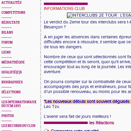
ACTUALITÉS
INFORMATIONS CLUB
COMPETITIONS
Le verdict du 2eme tour des interclubs sera t-
RÉSULTATS
Besançon ?
BILANS
A en juger les absences dans certaines épreuv
difficultés encore à résoudre, il semble que ce
FORUM
de tous les dangers.
LIENS
Nombre de ceux qui sont sélectionnés sont fier
cette compétition et ils seront, quoi qu'il arrive
MÉDIATHÈQUE
encourager tout au long de la journée. Les inte
aventure.
QUALIFIÉ(E)S
On pourra compter sur la combativité de ceux 
BIOGRAPHIES
accompagnés des jurys et entraîneurs, pour fai
d'un possible renouveau, au moins pour les ann
SÉLECTIONS
"Les nouveaux débuts sont souvent déguisés 
LES INTERNATIONAUX
DU FCM 1893
Lao Tzu
PHOTOS
L'avenir sera fait de jours meilleurs !
les Réactions
LES RECORDS DU CLUB