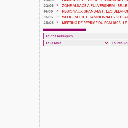
29/06
FRANCE ELITE : BRIGITTE NTIAMOAH 
DEUXIEMES JO
>
22/06
ZONE ALSACE À PULVERSHEIM : BELLE
>
14/06
REGIONAUX GRAND-EST : LÉO DELAFOL
GOMAS S'ENVOLE
>
31/05
WEEK-END DE CHAMPIONNATS DU HAU
POUR LES ATHLÈTES DU FCM
>
25/05
MEETING DE REPRISE DU FCM 1893 : LE