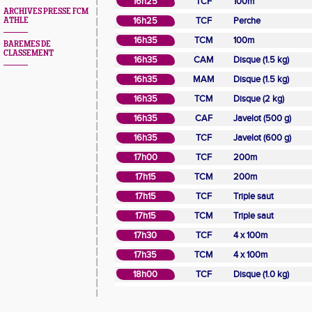
16h25
TCF
100m
ARCHIVES PRESSE FCM
16h25
TCF
Perche
ATHLE
16h35
TCM
100m
BAREMES DE
CLASSEMENT
16h35
CAM
Disque (1.5 kg)
16h35
MAM
Disque (1.5 kg)
16h35
TCM
Disque (2 kg)
16h35
CAF
Javelot (500 g)
16h35
TCF
Javelot (600 g)
17h00
TCF
200m
17h15
TCM
200m
17h15
TCF
Triple saut
17h15
TCM
Triple saut
17h30
TCF
4 x 100m
17h35
TCM
4 x 100m
18h00
TCF
Disque (1.0 kg)