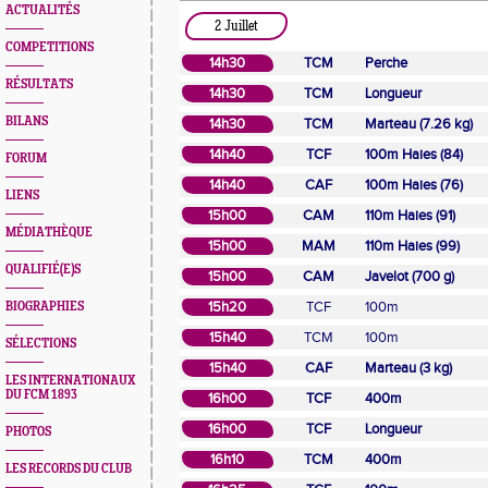
ACTUALITÉS
2 Juillet
COMPETITIONS
14h30
TCM
Perche
RÉSULTATS
14h30
TCM
Longueur
BILANS
14h30
TCM
Marteau (7.26 kg)
14h40
TCF
100m Haies (84)
FORUM
14h40
CAF
100m Haies (76)
LIENS
15h00
CAM
110m Haies (91)
MÉDIATHÈQUE
15h00
MAM
110m Haies (99)
QUALIFIÉ(E)S
15h00
CAM
Javelot (700 g)
15h20
TCF
100m
BIOGRAPHIES
15h40
TCM
100m
SÉLECTIONS
15h40
CAF
Marteau (3 kg)
LES INTERNATIONAUX
DU FCM 1893
16h00
TCF
400m
16h00
TCF
Longueur
PHOTOS
16h10
TCM
400m
LES RECORDS DU CLUB