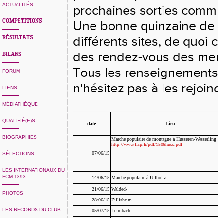
ACTUALITÉS
prochaines sorties comm
COMPETITIONS
Une bonne quinzaine de 
différents sites, de quoi 
RÉSULTATS
des rendez-vous des mer
BILANS
Tous les renseignements
FORUM
n'hésitez pas à les rejoin
LIENS
MÉDIATHÈQUE
QUALIFIÉ(E)S
date
Lieu
BIOGRAPHIES
Marche populaire de montagne à Husseren-Wesserling
http://www.ffsp.fr/pdf/1506huss.pdf
07/06/15
SÉLECTIONS
LES INTERNATIONAUX DU
FCM 1893
14/06/15
Marche populaire à Uffholtz
21/06/15
Waldeck
PHOTOS
28/06/15
Zillisheim
LES RECORDS DU CLUB
05/07/15
Leimbach