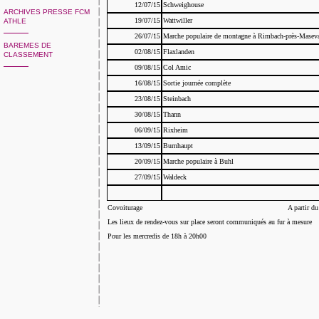
12/07/15
Schweighouse
ARCHIVES PRESSE FCM
19/07/15
Wattwiller
ATHLE
26/07/15
Marche populaire de montagne à Rimbach-près-Masev
BAREMES DE
02/08/15
Flaxlanden
CLASSEMENT
09/08/15
Col Amic
16/08/15
Sortie journée complète
23/08/15
Steinbach
30/08/15
Thann
06/09/15
Rixheim
13/09/15
Burnhaupt
20/09/15
Marche populaire à Buhl
27/09/15
Waldeck
Covoiturage
A partir d
Les lieux de rendez-vous sur place seront communiqués au fur à mesure
Pour les mercredis de 18h à 20h00