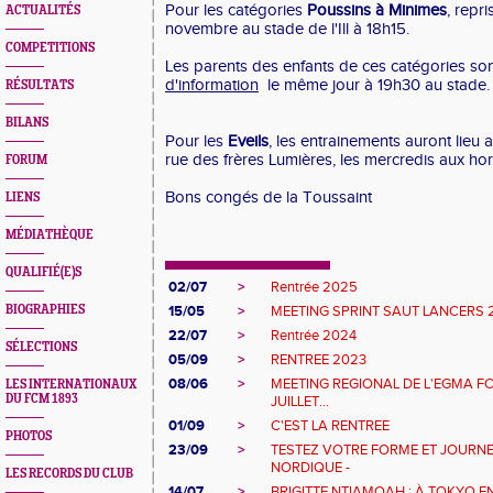
Pour les catégories
Poussins à Minimes
, repri
ACTUALITÉS
novembre au stade de l'Ill à 18h15.
COMPETITIONS
Les parents des enfants de ces catégories so
d'information
le même jour à 19h30 au stade.
RÉSULTATS
BILANS
Pour les
Eveils
, les entrainements auront lieu 
rue des frères Lumières, les mercredis aux hor
FORUM
Bons congés de la Toussaint
LIENS
MÉDIATHÈQUE
QUALIFIÉ(E)S
02/07
>
Rentrée 2025
BIOGRAPHIES
15/05
>
MEETING SPRINT SAUT LANCERS 
22/07
>
Rentrée 2024
SÉLECTIONS
05/09
>
RENTREE 2023
08/06
>
MEETING REGIONAL DE L'EGMA F
LES INTERNATIONAUX
DU FCM 1893
JUILLET...
01/09
>
C'EST LA RENTREE
PHOTOS
23/09
>
TESTEZ VOTRE FORME ET JOURN
NORDIQUE -
LES RECORDS DU CLUB
14/07
>
BRIGITTE NTIAMOAH : À TOKYO E