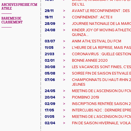
DE L'ILL
ARCHIVES PRESSE FCM
ATHLE
29/11
>
AVANT LE RECONFINEMENT : DES
19/11
>
CONFINEMENT : ACTE II
BAREMES DE
CLASSEMENT
28/09
>
JOURNEE NATIONALE DE LA MAR
24/08
>
KINDER JOY OF MOVING ATHLETIC
QUINZA...
03/07
>
ANIM ATHL'ESTIVAL DU FCM
11/05
>
L'HEURE DE LA REPRISE, MAIS P
21/03
>
CORONAVIRUS : QUELLE GESTION 
02/01
>
BONNE ANNEE 2020
30/08
>
LES VACANCES SONT FINIES, C'EST
05/08
>
SOIREE FIN DE SAISON ESTIVALE 
07/06
>
CHAMPIONNATS DU HAUT-RHIN 20
JEUNES
24/05
>
MEETING DE L'ASCENSION DU FCM
20/04
>
PIOMBINO 2019
02/09
>
INSCRIPTIONS RENTRÉE SAISON 2
17/05
>
INTERCLUBS N2C : DERNIERE EPR
01/05
>
MEETING DE L'ASCENSION DU FC
02/04
>
FIN DE SAISON HIVERNALE, VOILA 