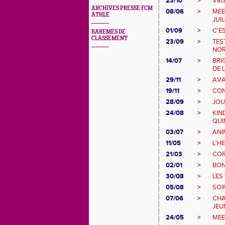
23/10
>
Vac
ARCHIVES PRESSE FCM
08/06
>
MEE
ATHLE
JUIL
01/09
>
C'E
BAREMES DE
CLASSEMENT
23/09
>
TES
NOR
14/07
>
BRI
DE L
29/11
>
AVA
19/11
>
CON
28/09
>
JOU
24/08
>
KIN
QUI
03/07
>
ANI
11/05
>
L'H
21/03
>
COR
02/01
>
BON
30/08
>
LES
05/08
>
SOI
07/06
>
CHA
JEU
24/05
>
MEE