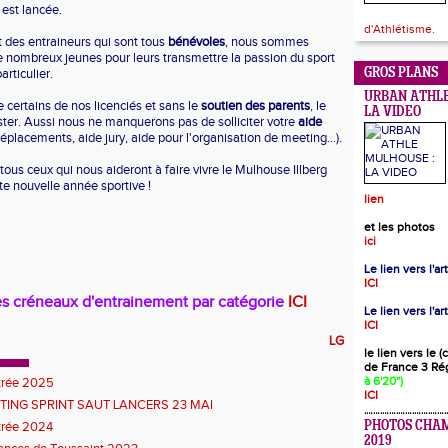
est lancée.
d'Athlétisme.
 des entraineurs qui sont tous
bénévoles
, nous sommes
de nombreux jeunes pour leurs transmettre la passion du sport
articulier.
GROS PLANS
URBAN ATHLE
 certains de nos licenciés et sans le
soutien des parents
, le
LA VIDEO
ister. Aussi nous ne manquerons pas de solliciter votre
aide
éplacements, aide jury, aide pour l'organisation de meeting...).
ous ceux qui nous aideront à faire vivre le Mulhouse Illberg
te nouvelle année sportive !
lien
et les photos
ici
Le lien vers l'a
ICI
es créneaux d'entrainement par catégorie
ICI
Le lien vers l'ar
ICI
LG
le lien vers le 
de France 3 Ré
à 6'20")
trée 2025
ICI
TING SPRINT SAUT LANCERS 23 MAI
trée 2024
PHOTOS CHA
2019