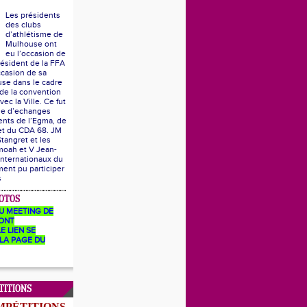
Les présidents
des clubs
d’athlétisme de
Mulhouse ont
eu l’occasion de
résident de la FFA
ccasion de sa
se dans le cadre
 de la convention
vec la Ville. Ce fut
he d’echanges
ents de l’Egma, de
 et du CDA 68. JM
Stangret et les
moah et V Jean-
internationaux du
ent pu participer
s
OTOS
U MEETING DE
ONT
E LIEN SE
LA PAGE DU
TITIONS
MPÉTITIONS