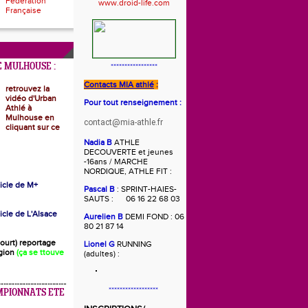
Fédération
Française
 MULHOUSE :
*****************
Contacts MIA athlé
:
retrouvez la
vidéo d'Urban
Pour tout renseignement :
Athlé à
Mulhouse en
contact@mia-athle.fr
cliquant sur ce
Nadia B
ATHLE
DECOUVERTE et jeunes
-16ans / MARCHE
NORDIQUE, ATHLE FIT :
rticle de M+
Pascal B
: SPRINT-HAIES-
SAUTS : 06 16 22 68 03
ticle de L'Alsace
Aurelien B
DEMI FOND : 06
80 21 87 14
(court) reportage
Lionel G
RUNNING
gion
(ça se ttouve
(adultes) :
******************
MPIONNATS ETE