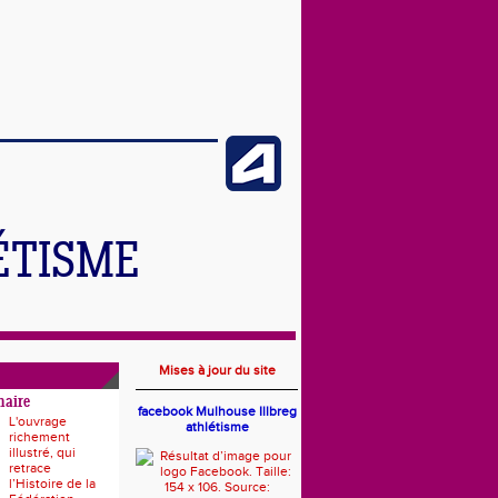
ÉTISME
Mises à jour du site
naire
facebook Mulhouse Illbreg
L'ouvrage
athlétisme
richement
illustré, qui
retrace
l’Histoire de la