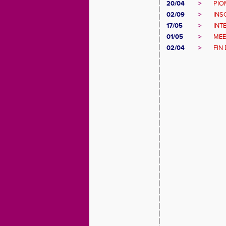
20/04
>
PIO
02/09
>
INS
17/05
>
INT
01/05
>
MEE
02/04
>
FIN