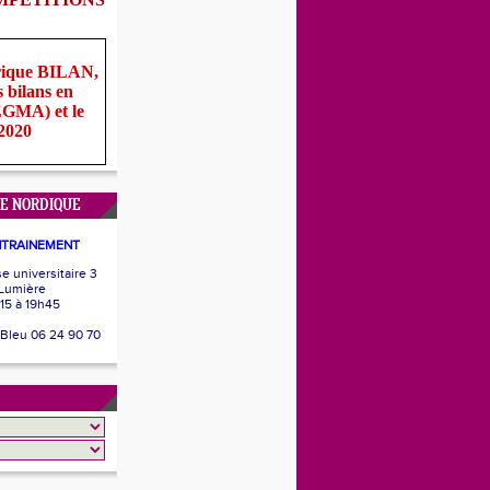
rique BILAN,
s bilans en
(EGMA) et le
 2020
E NORDIQUE
NTRAINEMENT
 universitaire 3
 Lumière
15 à 19h45
 Bleu 06 24 90 70