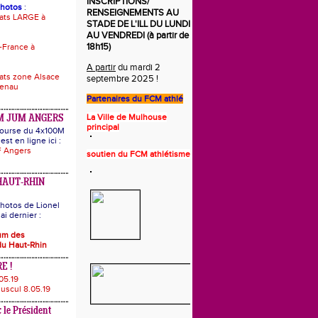
INSCRIPTIONS/
photos
:
RENSEIGNEMENTS AU
ats LARGE à
STADE DE L'ILL DU LUNDI
AU VENDREDI (à partir de
18h15)
-France à
A partir
du mardi 2
ts zone Alsace
septembre 2025 !
uenau
Partenaires du
FCM athlé
La Ville de Mulhouse
M JUM ANGERS
principal
 course du 4x100M
est en ligne ici :
 Angers
s
o
utie
n
du FCM athlétisme
HAUT-RHIN
hotos de Lionel
i dernier :
bum des
u Haut-Rhin
E !
05.19
uscul 8.05.19
 le Président