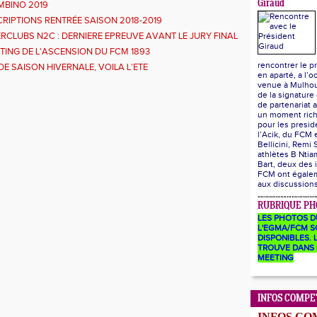
Giraud
MBINO 2019
CRIPTIONS RENTRÉE SAISON 2018-2019
ERCLUBS N2C : DERNIERE EPREUVE AVANT LE JURY FINAL
TING DE L'ASCENSION DU FCM 1893
rencontrer le p
 DE SAISON HIVERNALE, VOILA L'ETE
en aparté, a l’o
venue à Mulhou
de la signature
de partenariat a
un moment ric
pour les presid
l’Acik, du FCM
Bellicini, Remi 
athlètes B Ntia
Bart, deux des 
FCM ont égalem
aux discussion
RUBRIQUE PH
LES PHOTOS D
L'EGMA/FCM S
DISPONIBLES. L
TROUVE DANS 
MEETING
INFOS COMPE
INFOS CO