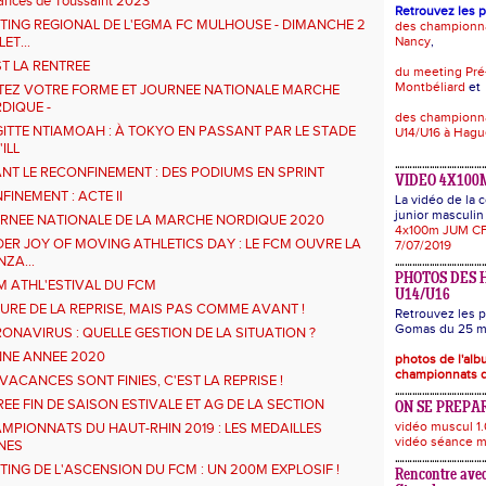
ances de Toussaint 2023
Retrouvez les 
TING REGIONAL DE L'EGMA FC MULHOUSE - DIMANCHE 2
des championn
LET...
Nancy
,
ST LA RENTREE
du meeting Pré
Montbéliard
et
TEZ VOTRE FORME ET JOURNEE NATIONALE MARCHE
DIQUE -
des championna
GITTE NTIAMOAH : À TOKYO EN PASSANT PAR LE STADE
U14/U16 à Hag
'ILL
NT LE RECONFINEMENT : DES PODIUMS EN SPRINT
VIDEO 4X100
FINEMENT : ACTE II
La vidéo de la
junior masculin 
RNEE NATIONALE DE LA MARCHE NORDIQUE 2020
4x100m JUM CF
DER JOY OF MOVING ATHLETICS DAY : LE FCM OUVRE LA
7/07/2019
NZA...
PHOTOS DES 
M ATHL'ESTIVAL DU FCM
U14/U16
EURE DE LA REPRISE, MAIS PAS COMME AVANT !
Retrouvez les p
Gomas du 25 ma
ONAVIRUS : QUELLE GESTION DE LA SITUATION ?
NE ANNEE 2020
photos de l'al
championnats d
 VACANCES SONT FINIES, C'EST LA REPRISE !
REE FIN DE SAISON ESTIVALE ET AG DE LA SECTION
ON SE PREPAR
vidéo muscul 1.
MPIONNATS DU HAUT-RHIN 2019 : LES MEDAILLES
vidéo séance m
NES
TING DE L'ASCENSION DU FCM : UN 200M EXPLOSIF !
Rencontre avec