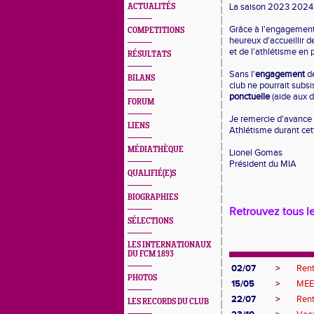
La saison 2023 2024 
ACTUALITÉS
Grâce à l'engagement
COMPETITIONS
heureux d'accueillir 
et de l'athlétisme en p
RÉSULTATS
Sans l'
engagement
de
BILANS
club ne pourrait subs
ponctuelle
(aide aux d
FORUM
Je remercie d'avance t
LIENS
Athlétisme durant cet
MÉDIATHÈQUE
Lionel Gomas
Président du MIA
QUALIFIÉ(E)S
BIOGRAPHIES
Retrouvez tous l
SÉLECTIONS
LES INTERNATIONAUX
DU FCM 1893
02/07
>
Ren
PHOTOS
15/05
>
MEE
22/07
>
Ren
LES RECORDS DU CLUB