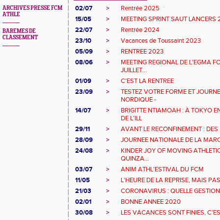
02/07
>
Rentrée 2025
ARCHIVES PRESSE FCM
ATHLE
15/05
>
MEETING SPRINT SAUT LANCERS 
22/07
>
Rentrée 2024
BAREMES DE
CLASSEMENT
23/10
>
Vacances de Toussaint 2023
05/09
>
RENTREE 2023
08/06
>
MEETING REGIONAL DE L'EGMA F
JUILLET...
01/09
>
C'EST LA RENTREE
23/09
>
TESTEZ VOTRE FORME ET JOURN
NORDIQUE -
14/07
>
BRIGITTE NTIAMOAH : À TOKYO E
DE L'ILL
29/11
>
AVANT LE RECONFINEMENT : DES
28/09
>
JOURNEE NATIONALE DE LA MAR
24/08
>
KINDER JOY OF MOVING ATHLETIC
QUINZA...
03/07
>
ANIM ATHL'ESTIVAL DU FCM
11/05
>
L'HEURE DE LA REPRISE, MAIS P
21/03
>
CORONAVIRUS : QUELLE GESTION 
02/01
>
BONNE ANNEE 2020
30/08
>
LES VACANCES SONT FINIES, C'EST