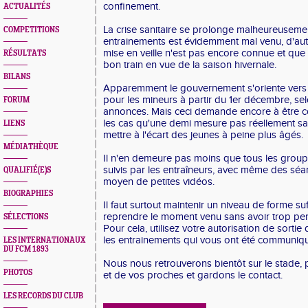
confinement.
ACTUALITÉS
La crise sanitaire se prolonge malheureusemen
COMPETITIONS
entrainements est évidemment mal venu, d'aut
mise en veille n'est pas encore connue et que 
RÉSULTATS
bon train en vue de la saison hivernale.
BILANS
Apparemment le gouvernement s'oriente vers u
pour les mineurs à partir du 1er décembre, sel
FORUM
annonces. Mais ceci demande encore à être co
les cas qu'une demi mesure pas réellement sati
LIENS
mettre à l'écart des jeunes à peine plus âgés.
MÉDIATHÈQUE
Il n'en demeure pas moins que tous les group
suivis par les entraîneurs, avec même des s
QUALIFIÉ(E)S
moyen de petites vidéos.
BIOGRAPHIES
Il faut surtout maintenir un niveau de forme su
reprendre le moment venu sans avoir trop pe
SÉLECTIONS
Pour cela, utilisez votre autorisation de sortie
les entrainements qui vous ont été communiq
LES INTERNATIONAUX
DU FCM 1893
Nous nous retrouverons bientôt sur le stade,
PHOTOS
et de vos proches et gardons le contact.
LES RECORDS DU CLUB