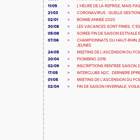
11/05
>
L'HEURE DE LA REPRISE, MAIS P
21/03
>
CORONAVIRUS : QUELLE GESTION 
02/01
>
BONNE ANNEE 2020
30/08
>
LES VACANCES SONT FINIES, C'EST
05/08
>
SOIREE FIN DE SAISON ESTIVALE 
07/06
>
CHAMPIONNATS DU HAUT-RHIN 20
JEUNES
24/05
>
MEETING DE L'ASCENSION DU FCM
20/04
>
PIOMBINO 2019
02/09
>
INSCRIPTIONS RENTRÉE SAISON 2
17/05
>
INTERCLUBS N2C : DERNIERE EPR
01/05
>
MEETING DE L'ASCENSION DU FC
02/04
>
FIN DE SAISON HIVERNALE, VOILA 