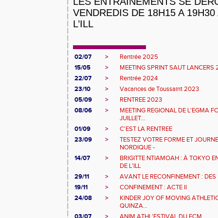
LES ENTRAINEMENTS SE DÉR
VENDREDIS DE 18H15 A 19H30
L’ILL
02/07
>
Rentrée 2025
15/05
>
MEETING SPRINT SAUT LANCERS 
22/07
>
Rentrée 2024
23/10
>
Vacances de Toussaint 2023
05/09
>
RENTREE 2023
08/06
>
MEETING REGIONAL DE L'EGMA F
JUILLET...
01/09
>
C'EST LA RENTREE
23/09
>
TESTEZ VOTRE FORME ET JOURN
NORDIQUE -
14/07
>
BRIGITTE NTIAMOAH : À TOKYO E
DE L'ILL
29/11
>
AVANT LE RECONFINEMENT : DES
19/11
>
CONFINEMENT : ACTE II
24/08
>
KINDER JOY OF MOVING ATHLETIC
QUINZA...
03/07
>
ANIM ATHL'ESTIVAL DU FCM