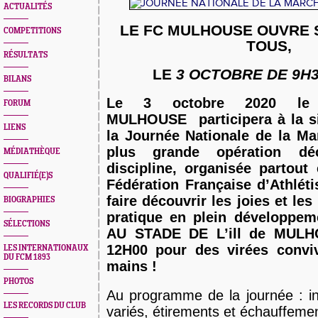
ACTUALITÉS
LE FC MULHOUSE OUVRE 
COMPETITIONS
TOUS,
RÉSULTATS
LE
3 OCTOBRE DE 9H3
BILANS
Le 3 octobre 2020 l
FORUM
MULHOUSE participera à la si
LIENS
la Journée Nationale de la Ma
plus grande opération dé
MÉDIATHÈQUE
discipline,
organisée partout
QUALIFIÉ(E)S
Fédération Française d’Athléti
faire découvrir les joies et les
BIOGRAPHIES
pratique en plein développem
SÉLECTIONS
AU STADE DE L’ill de MUL
12H00
pour des virées convi
LES INTERNATIONAUX
DU FCM 1893
mains !
PHOTOS
Au programme de la journée : ini
LES RECORDS DU CLUB
variés, étirements et échauffeme