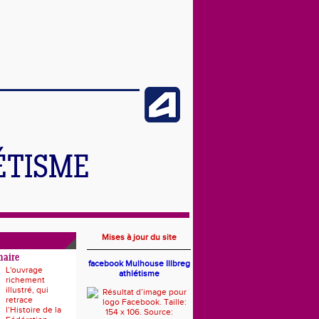
ÉTISME
Mises à jour du site
naire
facebook Mulhouse Illbreg
L'ouvrage
athlétisme
richement
illustré, qui
retrace
l’Histoire de la