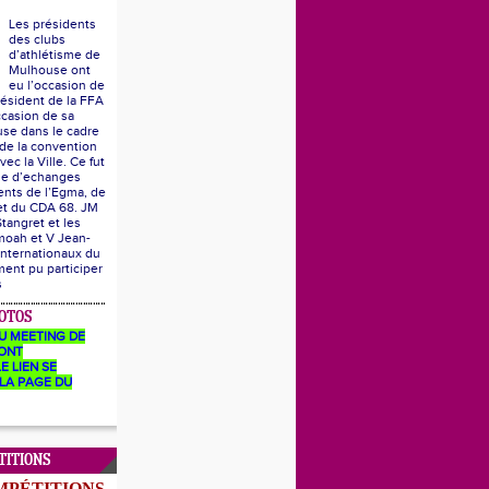
Les présidents
des clubs
d’athlétisme de
Mulhouse ont
eu l’occasion de
résident de la FFA
ccasion de sa
se dans le cadre
 de la convention
vec la Ville. Ce fut
he d’echanges
ents de l’Egma, de
 et du CDA 68. JM
Stangret et les
moah et V Jean-
internationaux du
ent pu participer
s
OTOS
U MEETING DE
ONT
E LIEN SE
LA PAGE DU
TITIONS
MPÉTITIONS