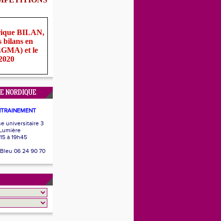
rique BILAN,
s bilans en
(EGMA) et le
 2020
E NORDIQUE
NTRAINEMENT
 universitaire 3
 Lumière
15 à 19h45
 Bleu 06 24 90 70