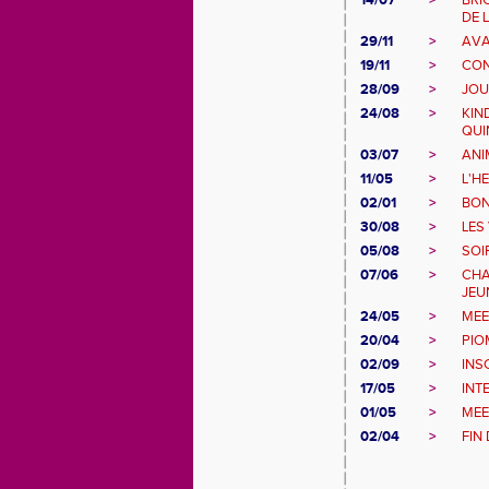
14/07
>
BRI
DE L
29/11
>
AVA
19/11
>
CON
28/09
>
JOU
24/08
>
KIN
QUI
03/07
>
ANI
11/05
>
L'H
02/01
>
BON
30/08
>
LES
05/08
>
SOI
07/06
>
CHA
JEU
24/05
>
MEE
20/04
>
PIO
02/09
>
INS
17/05
>
INT
01/05
>
MEE
02/04
>
FIN