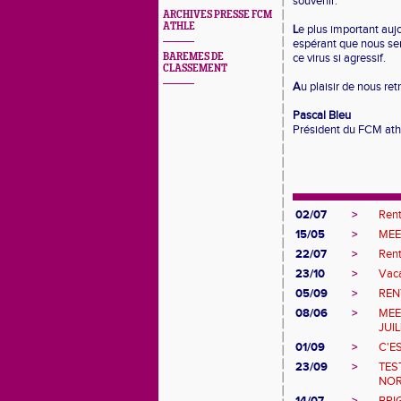
souvenir.
ARCHIVES PRESSE FCM
ATHLE
L
e plus important auj
espérant que nous ser
BAREMES DE
ce virus si agressif.
CLASSEMENT
A
u plaisir de nous ret
Pascal Bleu
Président du FCM ath
02/07
>
Ren
15/05
>
MEE
22/07
>
Ren
23/10
>
Vac
05/09
>
REN
08/06
>
MEE
JUIL
01/09
>
C'E
23/09
>
TES
NOR