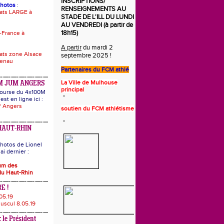
INSCRIPTIONS/
photos
:
RENSEIGNEMENTS AU
ats LARGE à
STADE DE L'ILL DU LUNDI
AU VENDREDI (à partir de
18h15)
-France à
A partir
du mardi 2
ts zone Alsace
septembre 2025 !
uenau
Partenaires du
FCM athlé
La Ville de Mulhouse
M JUM ANGERS
principal
 course du 4x100M
est en ligne ici :
 Angers
s
o
utie
n
du FCM athlétisme
HAUT-RHIN
hotos de Lionel
i dernier :
bum des
u Haut-Rhin
E !
05.19
uscul 8.05.19
 le Président