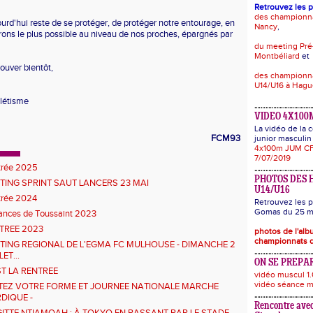
Retrouvez les 
des championn
ourd'hui reste de se protéger, de protéger notre entourage, en
Nancy
,
ons le plus possible au niveau de nos proches, épargnés par
du meeting Pré
Montbéliard
et
rouver bientôt,
des championna
U14/U16 à Hag
létisme
VIDEO 4X100
La vidéo de la
FCM93
junior masculin 
4x100m JUM CF
7/07/2019
trée 2025
PHOTOS DES 
TING SPRINT SAUT LANCERS 23 MAI
U14/U16
trée 2024
Retrouvez les p
Gomas du 25 ma
ances de Toussaint 2023
TREE 2023
photos de l'al
championnats d
TING REGIONAL DE L'EGMA FC MULHOUSE - DIMANCHE 2
LET...
ON SE PREPAR
ST LA RENTREE
vidéo muscul 1.
vidéo séance m
TEZ VOTRE FORME ET JOURNEE NATIONALE MARCHE
DIQUE -
Rencontre avec