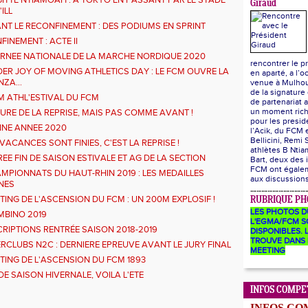
GITTE NTIAMOAH : À TOKYO EN PASSANT PAR LE STADE
Giraud
'ILL
NT LE RECONFINEMENT : DES PODIUMS EN SPRINT
FINEMENT : ACTE II
RNEE NATIONALE DE LA MARCHE NORDIQUE 2020
rencontrer le p
DER JOY OF MOVING ATHLETICS DAY : LE FCM OUVRE LA
en aparté, a l’o
NZA...
venue à Mulhou
de la signature
M ATHL'ESTIVAL DU FCM
de partenariat a
un moment ric
EURE DE LA REPRISE, MAIS PAS COMME AVANT !
pour les presid
NE ANNEE 2020
l’Acik, du FCM
Bellicini, Remi 
 VACANCES SONT FINIES, C'EST LA REPRISE !
athlètes B Ntia
REE FIN DE SAISON ESTIVALE ET AG DE LA SECTION
Bart, deux des 
FCM ont égalem
MPIONNATS DU HAUT-RHIN 2019 : LES MEDAILLES
aux discussion
NES
TING DE L'ASCENSION DU FCM : UN 200M EXPLOSIF !
RUBRIQUE PH
LES PHOTOS D
MBINO 2019
L'EGMA/FCM S
CRIPTIONS RENTRÉE SAISON 2018-2019
DISPONIBLES. L
TROUVE DANS 
ERCLUBS N2C : DERNIERE EPREUVE AVANT LE JURY FINAL
MEETING
TING DE L'ASCENSION DU FCM 1893
 DE SAISON HIVERNALE, VOILA L'ETE
INFOS COMPE
INFOS CO