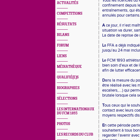
T
ous les licenciés d
ACTUALITÉS
confinement depuis le 
entraînements, qui éta
COMPETITIONS
annulés pour certains
RÉSULTATS
A
ce jour, il n'est m
situation va durer, s
BILANS
La date de reprise de 
L
a FFA a déjà indiqué 
FORUM
jusqu'au 24 mai inclu
LIENS
L
e FCM 1893 athléti
bien soin d'eux et de
MÉDIATHÈQUE
afin de lutter efficac
QUALIFIÉ(E)S
D
ans la mesure du pos
être réalisé avec les 
BIOGRAPHIES
escaliers,....) qui p
brutale lorsque cela 
SÉLECTIONS
T
ous ceux qui le souh
LES INTERNATIONAUX
contact avec leurs coa
DU FCM 1893
moyens respectifs disp
PHOTOS
E
n cette période part
souhaitent à tous bon
LES RECORDS DU CLUB
regarder l'avenir avec