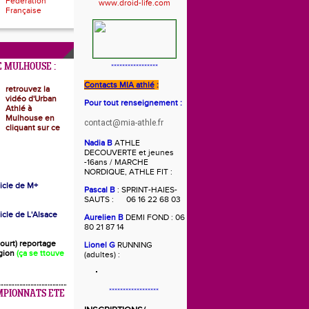
Fédération
Française
 MULHOUSE :
*****************
Contacts MIA athlé
:
retrouvez la
vidéo d'Urban
Pour tout renseignement :
Athlé à
Mulhouse en
contact@mia-athle.fr
cliquant sur ce
Nadia B
ATHLE
DECOUVERTE et jeunes
-16ans / MARCHE
NORDIQUE, ATHLE FIT :
rticle de M+
Pascal B
: SPRINT-HAIES-
SAUTS : 06 16 22 68 03
ticle de L'Alsace
Aurelien B
DEMI FOND : 06
80 21 87 14
(court) reportage
Lionel G
RUNNING
gion
(ça se ttouve
(adultes) :
******************
MPIONNATS ETE