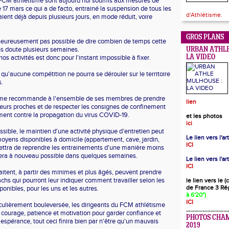
u FCM athlétisme sont aujourd'hui soumis aux mesures de
17 mars ce qui a de facto, entrainé la suspension de tous les
d'Athlétisme.
ient déjà depuis plusieurs jours, en mode réduit, voire
.
GROS PLANS
alheureusement pas possible de dire combien de temps cette
ans doute plusieurs semaines.
URBAN ATHLE
nos activités est donc pour l'instant impossible à fixer.
LA VIDEO
qu'aucune compétition ne pourra se dérouler sur le territoire
s.
sme recommande à l'ensemble de ses membres de prendre
lien
 leurs proches et de respecter les consignes de confinement
ement contre la propagation du virus COVID-19.
et les photos
ici
sible, le maintien d'une activité physique d’entretien peut
Le lien vers l'a
moyens disponibles à domicile (appartement, cave, jardin,
ICI
ermettra de reprendre les entrainements d'une manière moins
sera à nouveau possible dans quelques semaines.
Le lien vers l'ar
ICI
aitent, à partir des minimes et plus âgés, peuvent prendre
chs qui pourront leur indiquer comment travailler selon les
le lien vers le 
de France 3 Ré
onibles, pour les uns et les autres.
à 6'20")
ICI
iculièrement bouleversée, les dirigeants du FCM athlétisme
 courage, patience et motivation pour garder confiance et
PHOTOS CHA
 espérance, tout ceci finira bien par n'être qu'un mauvais
2019