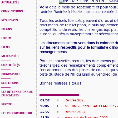
ACTUALITÉS
V
oilà déjà le mois de septembre et pour tous
rentrée. Rentrée à l'école, mais aussi rentrée à 
COMPETITIONS
T
ous les actuels licenciés peuvent d'ores et dé
RÉSULTATS
documents de réinscription, le plus rapidement
compétitions de relais, les challenges équip'ath
BILANS
auront lieu dès la mi-septembre et nécessitent 
FORUM
Les documents se trouvent dans la colonne de 
sur les liens respectifs pour le formulaire d'insc
LIENS
renseignements
.
MÉDIATHÈQUE
P
our les nouvelles recrues, les documents pe
téléchargés, des renseignements complémentai
QUALIFIÉ(E)S
l'encadrement lors des prises de contact qui s
piste du stade de l'Ill, du lundi au vendredi de
BIOGRAPHIES
B
onnes rentrées à tous !
SÉLECTIONS
LES INTERNATIONAUX
DU FCM 1893
02/07
>
Rentrée 2025
PHOTOS
15/05
>
MEETING SPRINT SAUT LANCERS 
22/07
>
Rentrée 2024
LES RECORDS DU CLUB
23/10
>
Vacances de Toussaint 2023