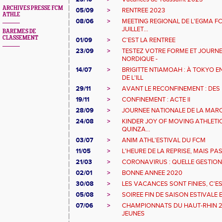
ARCHIVES PRESSE FCM
05/09
>
RENTREE 2023
ATHLE
08/06
>
MEETING REGIONAL DE L'EGMA F
JUILLET...
BAREMES DE
CLASSEMENT
01/09
>
C'EST LA RENTREE
23/09
>
TESTEZ VOTRE FORME ET JOURN
NORDIQUE -
14/07
>
BRIGITTE NTIAMOAH : À TOKYO E
DE L'ILL
29/11
>
AVANT LE RECONFINEMENT : DES
19/11
>
CONFINEMENT : ACTE II
28/09
>
JOURNEE NATIONALE DE LA MAR
24/08
>
KINDER JOY OF MOVING ATHLETIC
QUINZA...
03/07
>
ANIM ATHL'ESTIVAL DU FCM
11/05
>
L'HEURE DE LA REPRISE, MAIS P
21/03
>
CORONAVIRUS : QUELLE GESTION 
02/01
>
BONNE ANNEE 2020
30/08
>
LES VACANCES SONT FINIES, C'EST
05/08
>
SOIREE FIN DE SAISON ESTIVALE 
07/06
>
CHAMPIONNATS DU HAUT-RHIN 20
JEUNES