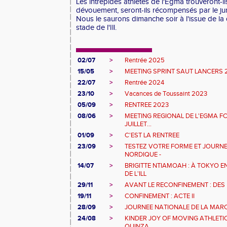
Les intrépides athlètes de l'Egma trouveront-i
dévouement, seront-ils récompensés par le jury
Nous le saurons dimanche soir à l'issue de la
stade de l'Ill.
02/07
>
Rentrée 2025
15/05
>
MEETING SPRINT SAUT LANCERS 
22/07
>
Rentrée 2024
23/10
>
Vacances de Toussaint 2023
05/09
>
RENTREE 2023
08/06
>
MEETING REGIONAL DE L'EGMA F
JUILLET...
01/09
>
C'EST LA RENTREE
23/09
>
TESTEZ VOTRE FORME ET JOURN
NORDIQUE -
14/07
>
BRIGITTE NTIAMOAH : À TOKYO E
DE L'ILL
29/11
>
AVANT LE RECONFINEMENT : DES
19/11
>
CONFINEMENT : ACTE II
28/09
>
JOURNEE NATIONALE DE LA MAR
24/08
>
KINDER JOY OF MOVING ATHLETIC
QUINZA...