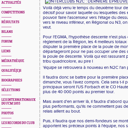
ACTUALITÉS
Voilà déjà venu le temps du deuxième tour des 
décisif pour savoir laquelle ou lesquelles de
COMPETITIONS
pouvoir faire l'ascenseur vers l'étage du dess
vers le niveau inférieur, en Régional ou N3, 
RÉSULTATS
veut.
BILANS
Pour l'EGMA, l'hypothèse descente n'est plus d
règlement de la Région, les 4 meilleurs totaux
FORUM
disputer la première place de la poule de mont
départageront pour ne pas occuper une des 
LIENS
la poule de descente. Voilà qui est rassurant
tribu quadricolore, au pire l
MÉDIATHÈQUE
'équipe se retrouvera à nouveau en N2C l'an 
QUALIFIÉ(E)S
Il faudra donc se battre pour la première pla
BIOGRAPHIES
dimanche, vous l'avez compris. Cela sera t-il 
principaux seront l'US Forbach et le CO Haut
SÉLECTIONS
plus de 40 000 points au premier tour.
LES INTERNATIONAUX
Mais avant d'en arriver là, il faudra d'abord qu
DU FCM 1893
plus performants, qu'ils ne commettent pas de
relais aillent au bout.
PHOTOS
Puis, il faudra que nos demi-fondeurs se mont
LES RECORDS DU CLUB
apportent les précieux points à l'équipe, nos 