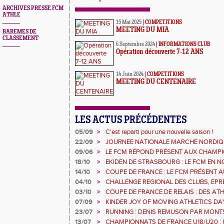
ARCHIVES PRESSE FCM
ATHLE
15 Mai 2025
|
COMPETITIONS
MEETING DU MIA
BAREMES DE
CLASSEMENT
6 Septembre 2024
|
INFORMATIONS CLUB
Opération découverte 7-12 ANS
14 Juin 2024
|
COMPETITIONS
MEETING DU CENTENAIRE
LES ACTUS PRÉCÉDENTES
05/09
>
C'est reparti pour une nouvelle saison !
22/09
>
JOURNEE NATIONALE MARCHE NORDIQ
09/06
>
LE FCM RÉPOND PRÉSENT AUX CHAMP
DÉPARTEMENTAUX 68
18/10
>
EKIDEN DE STRASBOURG : LE FCM EN 
14/10
>
COUPE DE FRANCE : LE FCM PRÉSENT A
04/10
>
CHALLENGE REGIONAL DES CLUBS, EP
URBAN ATHLE ET GMTU : LES RESULTAT
03/10
>
COUPE DE FRANCE DE RELAIS : DES AT
SERONT AVEC LE 4X200M DE L'EGMA
07/09
>
KINDER JOY OF MOVING ATHLETICS DAY
MULHOUSE 1893 OUVRE SES PORTES A TO
23/07
>
RUNNING : DENIS REMUSON PAR MONT
13/07
>
CHAMPIONNATS DE FRANCE U18/U20 : 