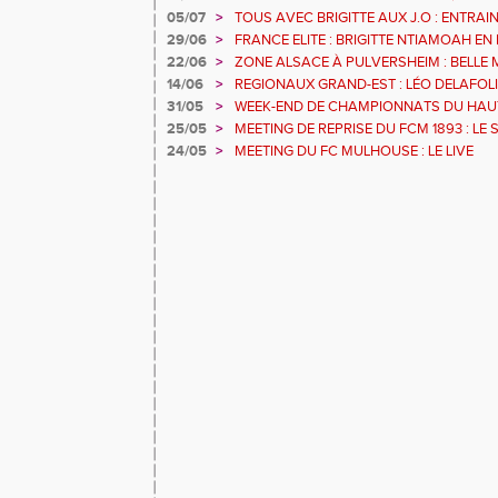
RECORD
05/07
>
TOUS AVEC BRIGITTE AUX J.O : ENTRA
L'ILL JEUDI 8 JUILLET
29/06
>
FRANCE ELITE : BRIGITTE NTIAMOAH E
DEUXIEMES JO
22/06
>
ZONE ALSACE À PULVERSHEIM : BELLE
14/06
>
REGIONAUX GRAND-EST : LÉO DELAFOL
GOMAS S'ENVOLE
31/05
>
WEEK-END DE CHAMPIONNATS DU HAUT
POUR LES ATHLÈTES DU FCM
25/05
>
MEETING DE REPRISE DU FCM 1893 : LE 
24/05
>
MEETING DU FC MULHOUSE : LE LIVE